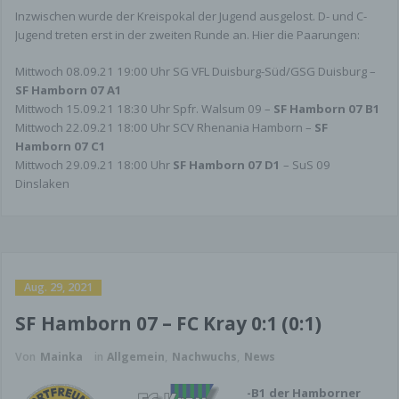
Informationsmaterialien wird hiermit
Inzwischen wurde der Kreispokal der Jugend ausgelost. D- und C-
widersprochen. Die Betreiber der Seiten behalten
Jugend treten erst in der zweiten Runde an. Hier die Paarungen:
sich ausdrücklich rechtliche Schritte im Falle der
unverlangten Zusendung von Werbeinformationen,
Mittwoch 08.09.21 19:00 Uhr SG VFL Duisburg-Süd/GSG Duisburg –
etwa durch Spam-E-Mails, vor.
SF Hamborn 07 A1
Datenschutzbeauftragter
Mittwoch 15.09.21 18:30 Uhr Spfr. Walsum 09 –
SF Hamborn 07 B1
Mittwoch 22.09.21 18:00 Uhr SCV Rhenania Hamborn –
SF
Gesetzlich vorgeschriebener
Hamborn 07 C1
Datenschutzbeauftragter
Mittwoch 29.09.21 18:00 Uhr
SF Hamborn 07 D1
– SuS 09
Dinslaken
Die verantwortliche Stelle für die
Datenverarbeitung auf dieser Website ist:
Sportfreunde Hamborn 07 Fußballabteilung e.V /
Sportfreunde Hamborn 07 Jugendabteilung e.V.
Aug. 29, 2021
E-Mail:
info@hamborn-07.de
SF Hamborn 07 – FC Kray 0:1 (0:1)
Wenn Sie Fragen zum Datenschutz haben,
schreiben Sie uns bitte eine E-Mail oder wenden
Von
Mainka
in
Allgemein
,
Nachwuchs
,
News
Sie sich direkt an die für den Datenschutz
verantwortliche Person in unserer Organisation.
-B1 der Hamborner