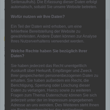
Seitenaufrufs). Die Erfassung dieser Daten erfolgt
automatisch, sobald Sie unsere Website betreten.
Weiterlesen
Wofür nutzen wir Ihre Daten?
Ein Teil der Daten wird erhoben, um eine
fehlerfreie Bereitstellung der Website zu
gewährleisten. Andere Daten können zur Analyse
Aug. 30, 2021
Ihres Nutzerverhaltens verwendet werden.
SV Rhenania Hamborn – SF Hamborn
Welche Rechte haben Sie bezüglich Ihrer
07 4:1 (2:0)
Daten?
Von
Mainka
in
Allgemein
,
News
,
Senioren
Sie haben jederzeit das Recht unentgeltlich
Auskunft über Herkunft, Empfänger und Zweck
–
Derbe Derby-Pleite
Ihrer gespeicherten personenbezogenen Daten zu
für Hamborns Zweite
erhalten. Sie haben außerdem ein Recht, die
– Rote Karte für Leon
Berichtigung, Sperrung oder Löschung dieser
Chalupka entscheidet
Daten zu verlangen. Hierzu sowie zu weiteren
das Spiel –
Fragen zum Thema Datenschutz können Sie sich
jederzeit unter der im Impressum angegebenen
Adresse an uns wenden. Des Weiteren steht Ihnen
Nach dem 1:0 Auftaktsieg am vergangenen Sonntag gegen Viktoria
ein Beschwerderecht bei der zuständigen