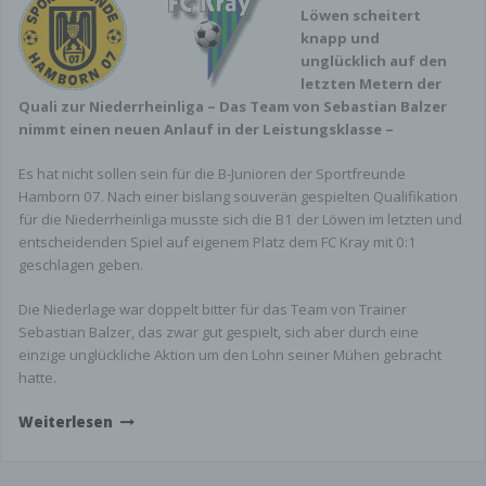
Dies wäre der Jugendvorstand.
Löwen scheitert
knapp und
Datenerfassung auf unserer Website
unglücklich auf den
letzten Metern der
Cookies
Quali zur Niederrheinliga – Das Team von Sebastian Balzer
nimmt einen neuen Anlauf in der Leistungsklasse –
Die Internetseiten verwenden teilweise so
genannte Cookies. Cookies richten auf Ihrem
Es hat nicht sollen sein für die B-Junioren der Sportfreunde
Rechner keinen Schaden an und enthalten keine
Hamborn 07. Nach einer bislang souverän gespielten Qualifikation
Viren. Cookies dienen dazu, unser Angebot
für die Niederrheinliga musste sich die B1 der Löwen im letzten und
nutzerfreundlicher, effektiver und sicherer zu
entscheidenden Spiel auf eigenem Platz dem FC Kray mit 0:1
machen. Cookies sind kleine Textdateien, die auf
geschlagen geben.
Ihrem Rechner abgelegt werden und die Ihr
Browser speichert.
Die Niederlage war doppelt bitter für das Team von Trainer
Die meisten der von uns verwendeten Cookies
Sebastian Balzer, das zwar gut gespielt, sich aber durch eine
sind so genannte „Session-Cookies“. Sie werden
einzige unglückliche Aktion um den Lohn seiner Mühen gebracht
nach Ende Ihres Besuchs automatisch gelöscht.
hatte.
Andere Cookies bleiben auf Ihrem Endgerät
gespeichert, bis Sie diese löschen. Diese Cookies
Weiterlesen
ermöglichen es uns, Ihren Browser beim nächsten
Besuch wiederzuerkennen.