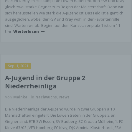
es zum Derby im Holtkamp. Die Löwen haben mit den FSV und Kray
gleich zwei starke Gegner zum Beginn der Meisterschaft. Dann wir
sich herausstellen wie stark die A-Jugend ist. Das Feld ist eigentlich
ausgeglichen, wobei der FSV und Kray wohl in der Favoritenrolle
sind. Warten wir ab. Beginn auf dem Kunstrasenplatz 1 ist um 11
Uhr.
Weiterlesen
Sep. 1, 2021
A-Jugend in der Gruppe 2
Niederrheinliga
Von
Mainka
in
Nachwuchs
,
News
Die Niederrheinliga der A-Jugend wurde in zwei Gruppen a 10
Mannschaften eingeteilt. Die Löwen treten in der Gruppe 2 an.
Gegner sind: ETB SW Essen, SV Budberg, SC Croatia Mülheim, 1. FC
Kleve 63/03, VFB Homberg, FC Kray, DJK Arminia Klosterhardt, FSV