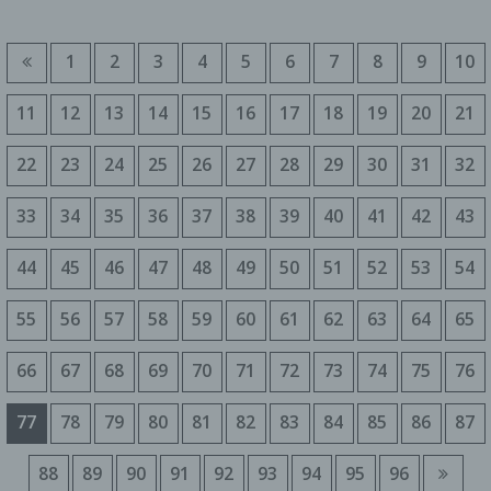
Sie können Ihren Browser so einstellen, dass Sie
über das Setzen von Cookies informiert werden
1
2
3
4
5
6
7
8
9
10
und Cookies nur im Einzelfall erlauben, die
Annahme von Cookies für bestimmte Fälle oder
generell ausschließen sowie das automatische
11
12
13
14
15
16
17
18
19
20
21
Löschen der Cookies beim Schließen des Browser
aktivieren. Bei der Deaktivierung von Cookies
22
23
24
25
26
27
28
29
30
31
32
kann die Funktionalität dieser Website
eingeschränkt sein.
33
34
35
36
37
38
39
40
41
42
43
Server-Log-Files
44
45
46
47
48
49
50
51
52
53
54
Der Provider der Seiten erhebt und speichert
automatisch Informationen in so genannten
55
56
57
58
59
60
61
62
63
64
65
Server-Log Files, die Ihr Browser automatisch an
uns übermittelt. Dies sind:
66
67
68
69
70
71
72
73
74
75
76
Browsertyp und Browserversion
verwendetes Betriebssystem
77
78
79
80
81
82
83
84
85
86
87
Referrer URL
Hostname des zugreifenden Rechners
88
89
90
91
92
93
94
95
96