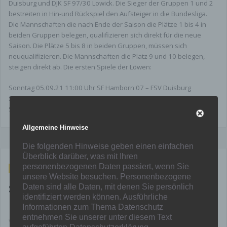
Duisburg und DJK SF 97/30 Lowick. Die Sieger der Gruppen 1 und 2
bestreiten in Hin-und Rückspiel den Aufsteiger in die Bundesliga.
Die Mannschaften die nach Ende der Saison die Plätze 1 bis 4 in
beiden Gruppen belegen, qualifizieren sich direkt für die neue
Saison. Die Plätze 5 bis 8 in beiden Gruppen, müssen sich
neuqualifizieren. Die Mannschaften die Platz 9 und 10 belegen,
steigen direkt ab. Die ersten Spiele der Löwen:
Sonntag 05.09.21 11:00 Uhr SF Hamborn 07 – FSV Duisburg
Sonntag 12.09.21 11:00 UHR FC Kray – SF Hamborn 07
Sonntag 19.09.21 11:00 Uhr SF Hamborn 07 – 1.FC Kleve 63/03
Allgemeine Hinweise
Die folgenden Hinweise geben einen einfachen
Überblick darüber, was mit Ihren
personenbezogenen Daten passiert, wenn Sie
Aug. 30, 2021
unsere Website besuchen. Personenbezogene
SV 09/35 Wermelskirchen – SF
Daten sind alle Daten, mit denen Sie persönlich
identifiziert werden können. Ausführliche
Hamborn 07 3:3 (1:1)
Informationen zum Thema Datenschutz
entnehmen Sie unserer unter diesem Text
Von
Mainka
in
Allgemein
,
News
,
Senioren