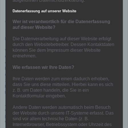
aufgeführten Datenschutzerklärung.
–
Löwen geben 3:1
Datenerfassung auf unserer Website
Führung in der letzten
Viertelstunde noch
Wer ist verantwortlich für die Datenerfassung
aus der Hand –
auf dieser Website?
Wermelskirchen
beweist glückliches Händchen beim Wechseln –
Die Datenverarbeitung auf dieser Website erfolgt
durch den Websitebetreiber. Dessen Kontaktdaten
Von ihrem Trip ins Bergische brachten die Sportfreunde Hamborn
können Sie dem Impressum dieser Website
entnehmen.
07 am gestrigen Sonntag einen Punkt mit nach Hause. Drei hätten
es sein können, denn die Löwen führten beim SV Wermelskirchen
Wie erfassen wir Ihre Daten?
bis zur 77. Minute durch Tore von Timm Golley (14.), Pascal Spors
(59.) und Julian Bode (65.) und dem zwischenzeitlichen Ausgleich
Ihre Daten werden zum einen dadurch erhoben,
zum 1:1 durch Umut Demir (42.) scheinbar sicher mit 3:1. Am Ende
dass Sie uns diese mitteilen. Hierbei kann es sich
hieß es innerhalb von fünf Minuten durch einen Doppelschlag des
z. B. um Daten handeln, die Sie in ein
kurz zuvor eingewechselten Aleksandar Stanojevic 3:3 (78. und 82.).
Kontaktformular eingeben.
„Wir haben viel investiert, und am Ende nicht das mitgenommen,
Andere Daten werden automatisch beim Besuch
was möglich gewesen wäre“, zeigte sich Löwen-Coach Stefan
der Website durch unsere IT-Systeme erfasst. Das
Janßen enttäuscht. „Man muss aber auch sagen, dass
sind vor allem technische Daten (z. B.
Wermelskirchen große Moral bewiesen und zeitweise sehr gut
Internetbrowser, Betriebssystem oder Uhrzeit des
gespielt hat“, zollte der Übungsleiter den Gastgebern Anerkennung.