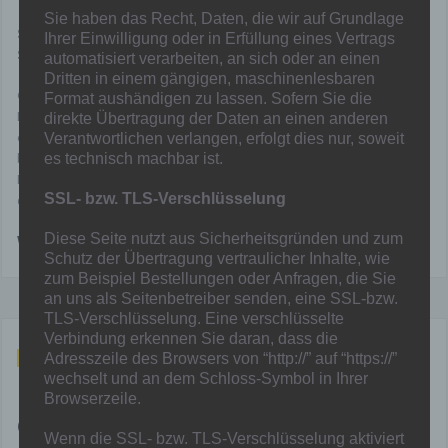
einem turbulenten
Sie haben das Recht, Daten, die wir auf Grundlage
Spiel kühlen Kopf und siegen auch im Rückspiel gegen den
Ihrer Einwilligung oder in Erfüllung eines Vertrags
SCKE verdient –
automatisiert verarbeiten, an sich oder an einen
Dritten in einem gängigen, maschinenlesbaren
Große Freude im Holtkamp: Die A-Junioren der Sportfreunde
Format aushändigen zu lassen. Sofern Sie die
Hamborn 07 konnten – nach einem 2:0 vorbringe Woche auf
direkte Übertragung der Daten an einen anderen
eigenem Geläuf – nun am heutigen Sonntag mit einem 4:3 Erfolg
Verantwortlichen verlangen, erfolgt dies nur, soweit
beim SC Kapellen-Erft auch das Rückspiel in der Qualifikation zur
es technisch machbar ist.
Niederrheinliga für sich entscheiden und haben damit das Ticket für
SSL- bzw. TLS-Verschlüsselung
die Spielklasse gelöst.
Diese Seite nutzt aus Sicherheitsgründen und zum
Weiterlesen
Schutz der Übertragung vertraulicher Inhalte, wie
zum Beispiel Bestellungen oder Anfragen, die Sie
an uns als Seitenbetreiber senden, eine SSL-bzw.
TLS-Verschlüsselung. Eine verschlüsselte
Verbindung erkennen Sie daran, dass die
Aug. 29, 2021
Adresszeile des Browsers von “http://” auf “https://”
wechselt und an dem Schloss-Symbol in Ihrer
B1 wurde in die Leistungsklasse
Browserzeile.
Gruppe 2 eingeteilt
Wenn die SSL- bzw. TLS-Verschlüsselung aktiviert