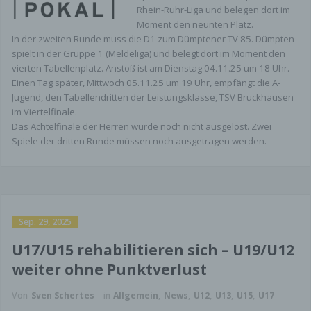
Rhein-Ruhr-Liga und belegen dort im
Gesetzlich vorgeschriebener
Moment den neunten Platz.
Datenschutzbeauftragter
In der zweiten Runde muss die D1 zum Dümptener TV 85. Dümpten
spielt in der Gruppe 1 (Meldeliga) und belegt dort im Moment den
Die verantwortliche Stelle für die
vierten Tabellenplatz. Anstoß ist am Dienstag 04.11.25 um 18 Uhr.
Datenverarbeitung auf dieser Website ist:
Einen Tag später, Mittwoch 05.11.25 um 19 Uhr, empfängt die A-
Jugend, den Tabellendritten der Leistungsklasse, TSV Bruckhausen
Sportfreunde Hamborn 07 Fußballabteilung e.V /
im Viertelfinale.
Sportfreunde Hamborn 07 Jugendabteilung e.V.
Das Achtelfinale der Herren wurde noch nicht ausgelost. Zwei
Spiele der dritten Runde müssen noch ausgetragen werden.
E-Mail:
info@hamborn-07.de
Wenn Sie Fragen zum Datenschutz haben,
schreiben Sie uns bitte eine E-Mail oder wenden
Sie sich direkt an die für den Datenschutz
verantwortliche Person in unserer Organisation.
Sep. 29, 2025
Dies wäre der Jugendvorstand.
U17/U15 rehabilitieren sich – U19/U12
Datenerfassung auf unserer Website
weiter ohne Punktverlust
Cookies
Von
Sven Schertes
in
Allgemein
,
News
,
U12
,
U13
,
U15
,
U17
Die Internetseiten verwenden teilweise so