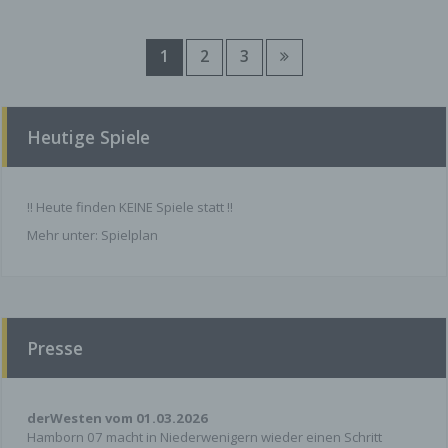
aktivieren. Bei der Deaktivierung von Cookies
kann die Funktionalität dieser Website
eingeschränkt sein.
1
2
3
Server-Log-Files
Der Provider der Seiten erhebt und speichert
Heutige Spiele
automatisch Informationen in so genannten
Server-Log Files, die Ihr Browser automatisch an
uns übermittelt. Dies sind:
!! Heute finden KEINE Spiele statt !!
Browsertyp und Browserversion
Mehr unter:
Spielplan
verwendetes Betriebssystem
Referrer URL
Hostname des zugreifenden Rechners
Uhrzeit der Serveranfrage
Presse
Diese Daten sind nicht bestimmten Personen
zuordenbar. Eine Zusammenführung dieser Daten
mit anderen
derWesten vom 01.03.2026
Datenquellen wird nicht vorgenommen. Wir
Hamborn 07 macht in Niederwenigern wieder einen Schritt
behalten uns vor, diese Daten nachträglich zu