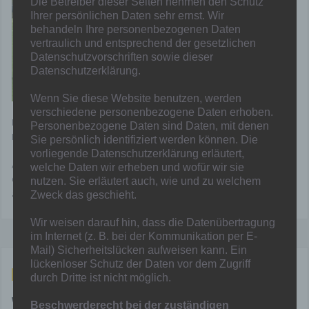
Die Betreiber dieser Seiten nehmen den Schutz
Ihrer persönlichen Daten sehr ernst. Wir
behandeln Ihre personenbezogenen Daten
vertraulich und entsprechend der gesetzlichen
Datenschutzvorschriften sowie dieser
Datenschutzerklärung.
Wenn Sie diese Website benutzen, werden
verschiedene personenbezogene Daten erhoben.
Kurz danach zeigte die C2 in einem torreichen Spiel ihre Klasse. Am
Personenbezogene Daten sind Daten, mit denen
Ende schickte man die Gäste von Hamborn 90 mit 8-1 nach Hause.
Sie persönlich identifiziert werden können. Die
vorliegende Datenschutzerklärung erläutert,
Am Ende des Tages kämpfte die 1.Mannschaft lange gegen die
welche Daten wir erheben und wofür wir sie
Gäste aus Mintard. Viele Individuelle Fehler kosteten an dem Tag
nutzen. Sie erläutert auch, wie und zu welchem
aber ein positives Ergebnis so das man am Ende mit 3-6 verlor.
Zweck das geschieht.
Wir weisen darauf hin, dass die Datenübertragung
im Internet (z. B. bei der Kommunikation per E-
Mail) Sicherheitslücken aufweisen kann. Ein
lückenloser Schutz der Daten vor dem Zugriff
Dez. 5, 2025
durch Dritte ist nicht möglich.
Wochenende mit vielen
Beschwerderecht bei der zuständigen