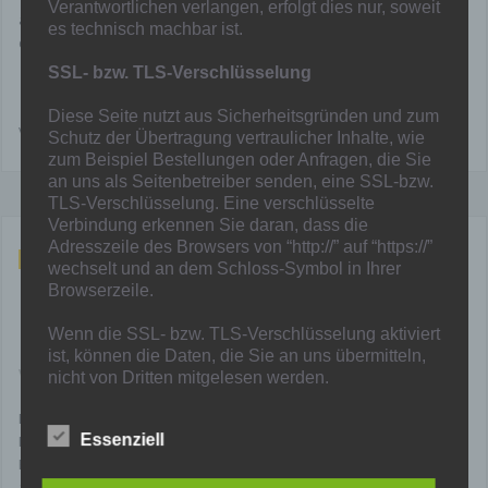
Verantwortlichen verlangen, erfolgt dies nur, soweit
auf Fussball hat, kann sich in der Löwenschenke aufwärmen und
es technisch machbar ist.
dort ab 14:00Uhr den MSV schauen.
SSL- bzw. TLS-Verschlüsselung
Diese Seite nutzt aus Sicherheitsgründen und zum
Viel Erfolg allen Mannschaften
Schutz der Übertragung vertraulicher Inhalte, wie
zum Beispiel Bestellungen oder Anfragen, die Sie
an uns als Seitenbetreiber senden, eine SSL-bzw.
TLS-Verschlüsselung. Eine verschlüsselte
Verbindung erkennen Sie daran, dass die
Adresszeile des Browsers von “http://” auf “https://”
Nov. 18, 2025
wechselt und an dem Schloss-Symbol in Ihrer
Browserzeile.
Kreispokal Senioren gegen Buchholz,
D gegen Dinslaken
Wenn die SSL- bzw. TLS-Verschlüsselung aktiviert
ist, können die Daten, die Sie an uns übermitteln,
Von
Mainka
in
Allgemein
,
Nachwuchs
,
News
,
Senioren
,
U13
nicht von Dritten mitgelesen werden.
Das Achtelfinale im Kreispokal wurden ausgelost. Die erste
Auskunft, Sperrung, Löschung
Essenziell
Mannschaft der Löwen muss am 18.01.26 beim Tabellenelften der
Bezirksliga, TuS Viktoria Buchholz, antreten. Anstoß ist um 15 Uhr
Sie haben im Rahmen der geltenden gesetzlichen
auf dem Kunstrasenplatz an der Sternstr. 135 in 47149 Duisburg.
Bestimmungen jederzeit das Recht auf