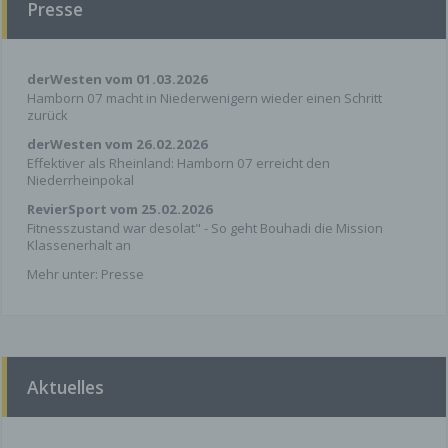
Presse
Der Provider der Seiten erhebt und speichert
automatisch Informationen in so genannten
Server-Log Files, die Ihr Browser automatisch an
uns übermittelt. Dies sind:
derWesten vom 01.03.2026
Hamborn 07 macht in Niederwenigern wieder einen Schritt
Browsertyp und Browserversion
zurück
verwendetes Betriebssystem
derWesten vom 26.02.2026
Referrer URL
Effektiver als Rheinland: Hamborn 07 erreicht den
Hostname des zugreifenden Rechners
Niederrheinpokal
Uhrzeit der Serveranfrage
RevierSport vom 25.02.2026
Fitnesszustand war desolat" - So geht Bouhadi die Mission
Diese Daten sind nicht bestimmten Personen
Klassenerhalt an
zuordenbar. Eine Zusammenführung dieser Daten
Mehr unter:
Presse
mit anderen
Datenquellen wird nicht vorgenommen. Wir
behalten uns vor, diese Daten nachträglich zu
prüfen, wenn uns konkrete Anhaltspunkte für eine
rechtswidrige Nutzung bekannt werden.
Aktuelles
Kontaktformular
Wenn Sie uns per Kontaktformular Anfragen