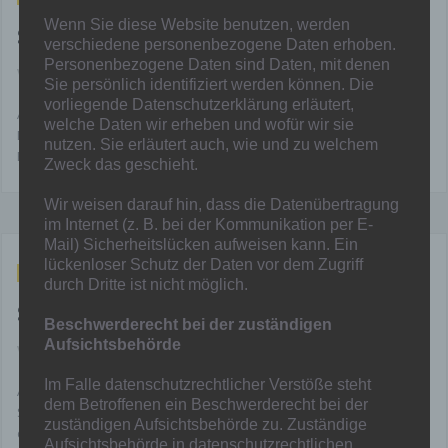
Wenn Sie diese Website benutzen, werden
Spiel der C1 wurde abgesagt
verschiedene personenbezogene Daten erhoben.
Personenbezogene Daten sind Daten, mit denen
Von
Mainka
in
Nachwuchs
,
News
,
U15
Sie persönlich identifiziert werden können. Die
vorliegende Datenschutzerklärung erläutert,
Auf Grund kranker und verletzter Kinder, sagte heute der SC
welche Daten wir erheben und wofür wir sie
Düsseldorf-West das Meisterschaftsspiel der C-Junioren Rhein-
nutzen. Sie erläutert auch, wie und zu welchem
Ruhr-Liga ab. Ein neuer Termin ist noch nicht abgesprochen.
Zweck das geschieht.
Wir weisen darauf hin, dass die Datenübertragung
im Internet (z. B. bei der Kommunikation per E-
Mail) Sicherheitslücken aufweisen kann. Ein
lückenloser Schutz der Daten vor dem Zugriff
Dez. 12, 2025
durch Dritte ist nicht möglich.
Spielverlegungen
Beschwerderecht bei der zuständigen
Aufsichtsbehörde
Von
Mainka
in
Allgemein
,
Nachwuchs
,
News
,
Senioren
Im Falle datenschutzrechtlicher Verstöße steht
Am Wochenende kommt es zu einigen Spielverlegungen. Am
dem Betroffenen ein Beschwerderecht bei der
Samstag wurde das Spiel unserer E2 gegen Dinslaken 09 IV sowie
zuständigen Aufsichtsbehörde zu. Zuständige
das Spiel unserer A-Jugend bei Dinslaken 09 II abgesagt. Neue
Aufsichtsbehörde in datenschutzrechtlichen