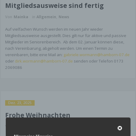
Mitgliedsausweise sind fertig
Von
Mainka
in
Allgemein
,
News
Auf vielfachen Wunsch werden im neuen Jahr wieder
Mitgliedsausweise ausgestellt. Dies gilt nur für aktive und passive
Mitglieder im Seniorenbereich. Ab dem 02. Januar können diese,
nach Vereinbarung, abgeholt werden. Um einen Termin zu
vereinbaren, bitte eine Mail an:
gabriele.wormann@hamborn-07.de
oder
dirk.wormann@hamborn-07.de
senden oder Telefon 0173
2069086
Dez. 23, 2025
Frohe Weihnachten
Von
Mainka
in
Allgemein
,
Nachwuchs
,
News