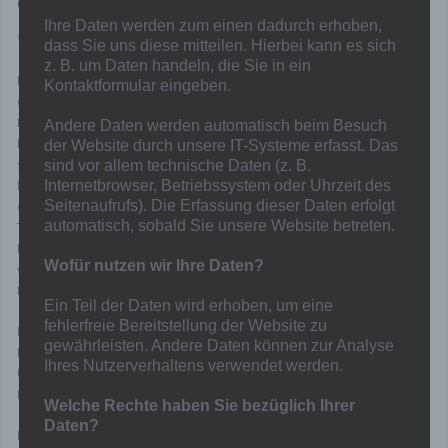
eingeteilt
Ihre Daten werden zum einen dadurch erhoben,
Von
Mainka
in
Nachwuchs
,
News
,
U13
dass Sie uns diese mitteilen. Hierbei kann es sich
z. B. um Daten handeln, die Sie in ein
Leider hat unsere D1 den Sprung zur Niederrheinliga-Spielrunde in
Kontaktformular eingeben.
diesem Jahr geschafft. Im neuen Jahr werden die Löwen in der
Leistungsklasse weiterspielen. Die Leistungsklasse wird mit 10
Andere Daten werden automatisch beim Besuch
Mannschaften bestritten. Dinslaken 09 und der FSV Duisburg
der Website durch unsere IT-Systeme erfasst. Das
spielen in der Spielrunde. Neu ist, dass die beiden letzten
sind vor allem technische Daten (z. B.
Mannschaften der Hinrunde, RWS Lohberg und GSG Duisburg , in
Internetbrowser, Betriebssystem oder Uhrzeit des
Seitenaufrufs). Die Erfassung dieser Daten erfolgt
die Kreisklasse Meldeliga abgestiegen sind. Aus dieser Gruppe sind
automatisch, sobald Sie unsere Website betreten.
TSV Heimaterde Mülheim und SV Rot-Weiss Mülheim aufgestiegen.
Neu ist auch, dass die Punkte aus der Hinrunde nicht mitgenommen
Wofür nutzen wir Ihre Daten?
werden. Jede Mannschaft fängt wieder mit 0 Punkten an. Hier die
Mannschaften:
Ein Teil der Daten wird erhoben, um eine
fehlerfreie Bereitstellung der Website zu
Duisburger FV 08, SF Hamborn 07, SF Walsum 09, SV Rhenania
gewährleisten. Andere Daten können zur Analyse
Hamborn, SV Rot-Weiss Mülheim, TSV Heimaterde Mülheim, TuS
Ihres Nutzerverhaltens verwendet werden.
Union 09 Mülheim, TuSpo Saarn, VFB Speldorf und TuS Viktoria
Buchholz.
Welche Rechte haben Sie bezüglich Ihrer
Daten?
Erster Spieltag ist der 07.03.2026. Der letzte Spieltag ist der