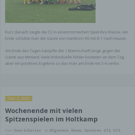
können Sie sich jederzeit unter der im Impressum
angegebenen Adresse an uns wenden.
Widerspruch Werbe-Mails
Kurz danach zeigte die C2 in einem torreichen Spiel ihre Klasse. Am
Der Nutzung von im Rahmen der
Ende schickte man die Gäste von Hamborn 90 mit 8-1 nach Hause.
Impressumspflicht veröffentlichten Kontaktdaten
zur Übersendung von nicht ausdrücklich
Am Ende des Tages kämpfte die 1.Mannschaft lange gegen die
angeforderter Werbung und
Gäste aus Mintard. Viele Individuelle Fehler kosteten an dem Tag
Informationsmaterialien wird hiermit
aber ein positives Ergebnis so das man am Ende mit 3-6 verlor.
widersprochen. Die Betreiber der Seiten behalten
sich ausdrücklich rechtliche Schritte im Falle der
unverlangten Zusendung von Werbeinformationen,
etwa durch Spam-E-Mails, vor.
Datenschutzbeauftragter
Dez. 5, 2025
Gesetzlich vorgeschriebener
Wochenende mit vielen
Datenschutzbeauftragter
Spitzenspielen im Holtkamp
Die verantwortliche Stelle für die
Von
Sven Schertes
in
Allgemein
,
News
,
Senioren
,
U12
,
U13
,
Datenverarbeitung auf dieser Website ist: