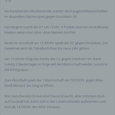
U14
Sportfreunde Hamborn 07 Fußballabteilung e.V /
Am kommenden Wochenende starten die D-Jugend Mannschaften
Sportfreunde Hamborn 07 Jugendabteilung e.V.
im doppelten Spitzenspiel gegen Dinslaken 09.
E-Mail:
info@hamborn-07.de
Den Beginn macht die D1 um 12Uhr. 3 Punkte müssen im Holtkamp
bleiben wenn man oben dran bleiben möchte.
Wenn Sie Fragen zum Datenschutz haben,
schreiben Sie uns bitte eine E-Mail oder wenden
Direkt im Anschluß um 13:45Uhr spielt die D2 gegen Dinslaken. Der
Sie sich direkt an die für den Datenschutz
verantwortliche Person in unserer Organisation.
Gewinner wird als Tabellenführer ins neue Jahr gehen.
Dies wäre der Jugendvorstand.
Um 15:30Uhr folgt das Derby der C2 gegen Hamborn 90. Nach
Datenerfassung auf unserer Website
zuletzt 2 Niederlagen in Folge will die Mannschaft wieder zurück in
die Erfolgsspur.
Cookies
Zum Abschluß spielt die 1.Mannschaft um 18:30Uhr gegen Blau-
Die Internetseiten verwenden teilweise so
Weiß Mintard. Ein Sieg ist Pflicht.
genannte Cookies. Cookies richten auf Ihrem
Rechner keinen Schaden an und enthalten keine
Wer zwischendurch mal eine Pause braucht, aber trotzdem Bock
Viren. Cookies dienen dazu, unser Angebot
auf Fussball hat, kann sich in der Löwenschenke aufwärmen und
nutzerfreundlicher, effektiver und sicherer zu
dort ab 14:00Uhr den MSV schauen.
machen. Cookies sind kleine Textdateien, die auf
Ihrem Rechner abgelegt werden und die Ihr