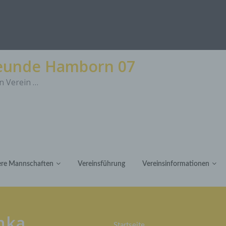
reunde Hamborn 07
n Verein …
re Mannschaften
Vereinsführung
Vereinsinformationen
nka
Startseite