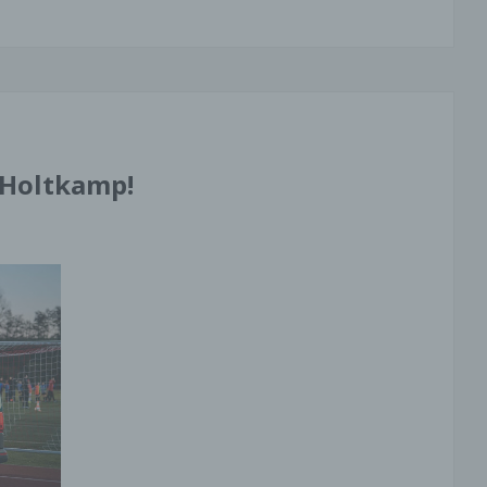
 bzw. TLS-Verschlüsselung
 Seite nutzt aus Sicherheitsgründen und zum Schutz der
ragung vertraulicher Inhalte, wie zum Beispiel Bestellungen ode
gen, die Sie an uns als Seitenbetreiber senden, eine SSL-bzw.
hlüsselung. Eine verschlüsselte Verbindung erkennen Sie dara
die Adresszeile des Browsers von “http://” auf “https://” wechselt
m Schloss-Symbol in Ihrer Browserzeile.
 Holtkamp!
die SSL- bzw. TLS-Verschlüsselung aktiviert ist, können die Da
ie an uns übermitteln, nicht von Dritten mitgelesen werden.
unft, Sperrung, Löschung
aben im Rahmen der geltenden gesetzlichen Bestimmungen
zeit das Recht auf unentgeltliche Auskunft über Ihre gespeicher
nenbezogenen Daten, deren Herkunft und Empfänger und den
 der Datenverarbeitung und ggf. ein Recht auf Berichtigung,
ung oder Löschung dieser Daten. Hierzu sowie zu weiteren Fr
hema personenbezogene Daten können Sie sich jederzeit unte
pressum angegebenen Adresse an uns wenden.
rspruch Werbe-Mails