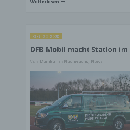
Weiterlesen
SSL-
Diese
Übert
Anfra
Versc
Okt. 22, 2020
dass 
an de
DFB-Mobil macht Station im
Wenn 
die S
Von
Mainka
in
Nachwuchs
,
News
Ausk
Sie h
jeder
perso
Zweck
Sperr
zum T
im Im
Wide