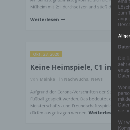
erhal
Mülheim mit 2:1 durchsetzen und stieß damit die 
Lösch
zum T
angeg
Weiterlesen
Besch
Allge
Date
Okt. 23, 2020
Die B
sehr 
Keine Heimspiele, C1 in Sch
entsp
Daten
Von
Mainka
in
Nachwuchs
,
News
Wenn 
Aufgrund der Corona-Vorschriften der Stadt Duisb
perso
Fußball gespielt werden. Das bedeutet das am W
mit d
Daten
Meisterschafts- und Freundschaftsspiele abgesetz
sie n
dürfen ausgetragen werden.
Weiterlesen
Wir w
Kommu