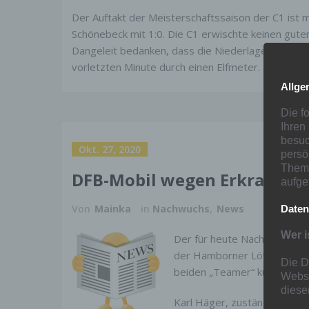
Der Auftakt der Meisterschaftssaison der C1 ist 
Schönebeck mit 1:0. Die C1 erwischte keinen gut
Dangeleit bedanken, dass die Niederlage nicht höhe
vorletzten Minute durch einen Elfmeter.
Allge
Die f
Ihren
besuc
Okt. 27, 2020
persö
Thema
DFB-Mobil wegen Erkrankun
aufge
Von
Mainka
in
Nachwuchs
,
News
Daten
Wer i
Der für heute Nachmittag g
der Hamborner Löwen fällt 
Die D
beiden „Teamer“ kurzfristi
Websi
diese
Karl Häger, zuständiger Koo