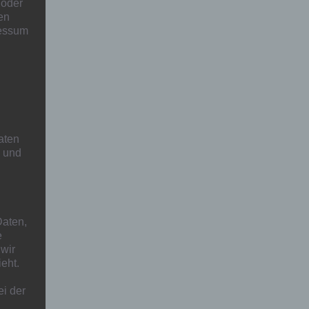
 oder
en
ressum
aten
h und
aten,
e
 wir
eht.
ei der