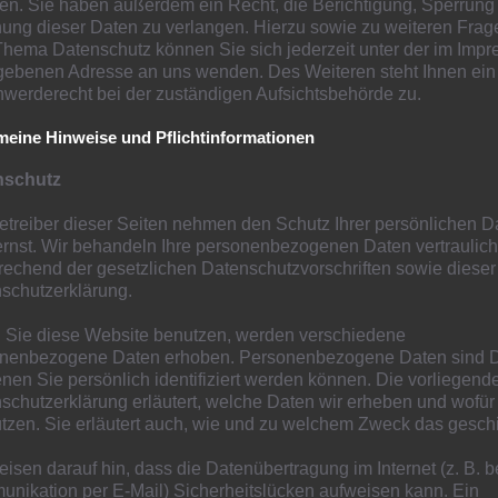
ten. Sie haben außerdem ein Recht, die Berichtigung, Sperrung
Tür zum Pokalgewinn ganz weit auf.
ung dieser Daten zu verlangen. Hierzu sowie zu weiteren Frag
hema Datenschutz können Sie sich jederzeit unter der im Imp
ebenen Adresse an uns wenden. Des Weiteren steht Ihnen ein
werderecht bei der zuständigen Aufsichtsbehörde zu.
meine Hinweise und Pflichtinformationen
nschutz
etreiber dieser Seiten nehmen den Schutz Ihrer persönlichen D
ernst. Wir behandeln Ihre personenbezogenen Daten vertraulic
önebeck
rechend der gesetzlichen Datenschutzvorschriften sowie dieser
schutzerklärung.
Sie diese Website benutzen, werden verschiedene
urg, von Mittwoch, darf in Duisburg im Moment kein
nenbezogene Daten erhoben. Personenbezogene Daten sind D
ochenende und auch am Samstag 31.10.20 sämtliche
enen Sie persönlich identifiziert werden können. Die vorliegend
schutzerklärung erläutert, welche Daten wir erheben und wofür
t wurden. Spiele die außerhalb Duisburgs stattfinden,
utzen. Sie erläutert auch, wie und zu welchem Zweck das geschi
eisen darauf hin, dass die Datenübertragung im Internet (z. B. b
nikation per E-Mail) Sicherheitslücken aufweisen kann. Ein