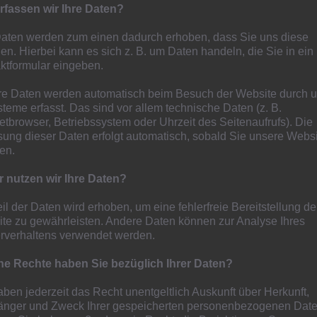
lte die schlechte Kunde am späten Vormittag per
rfassen wir Ihre Daten?
Daten werden zum einen dadurch erhoben, dass Sie uns diese
ilen. Hierbei kann es sich z. B. um Daten handeln, die Sie in ein
ktformular eingeben.
e Daten werden automatisch beim Besuch der Website durch 
steme erfasst. Das sind vor allem technische Daten (z. B.
netbrowser, Betriebssystem oder Uhrzeit des Seitenaufrufs). Die
sung dieser Daten erfolgt automatisch, sobald Sie unsere Webs
ten.
n 07 im Kreispokalfinale!
 nutzen wir Ihre Daten?
eil der Daten wird erhoben, um eine fehlerfreie Bereitstellung de
te zu gewährleisten. Andere Daten können zur Analyse Ihres
 sich bei Union Mülheim nach 0:1 Rückstand mit 2:1
rverhaltens verwendet werden.
lgegner muss noch zwischen dem SV Genc Osman
e Rechte haben Sie bezüglich Ihrer Daten?
 dem SV Raadt ermittelt werden –
aben jederzeit das Recht unentgeltlich Auskunft über Herkunft,
ortfreunde Hamborn 07 steht im Finale des Kreispokals.
nger und Zweck Ihrer gespeicherten personenbezogenen Date
t von Dirk Wormann im Halbfinale
beim TuS Union 09