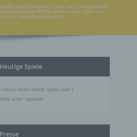
g NRW ab 02.November: Sport- und Trainingsbetrieb
Schutzverordnung NRW ab 02.November: Sport- und
ch bis 30. November ausgesetzt!
Heutige Spiele
!! Heute finden KEINE Spiele statt !!
Mehr unter:
Spielplan
Presse