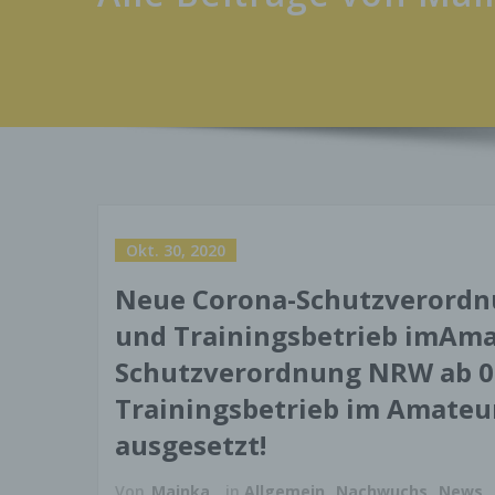
Okt. 30, 2020
Neue Corona-Schutzverordn
und Trainingsbetrieb imAma
Schutzverordnung NRW ab 0
Trainingsbetrieb im Amateu
ausgesetzt!
Von
Mainka
in
Allgemein
,
Nachwuchs
,
News
,