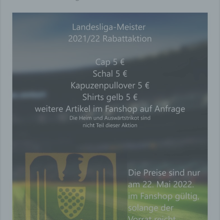
Datenverarbeitung auf dieser Website ist:
Sportfreunde Hamborn 07 Fußballabteilung e.V /
Sportfreunde Hamborn 07 Jugendabteilung e.V.
E-Mail:
info@hamborn-07.de
Wenn Sie Fragen zum Datenschutz haben,
schreiben Sie uns bitte eine E-Mail oder wenden
Sie sich direkt an die für den Datenschutz
verantwortliche Person in unserer Organisation.
Dies wäre der Jugendvorstand.
Datenerfassung auf unserer Website
Cookies
Die Internetseiten verwenden teilweise so
genannte Cookies. Cookies richten auf Ihrem
Rechner keinen Schaden an und enthalten keine
Viren. Cookies dienen dazu, unser Angebot
nutzerfreundlicher, effektiver und sicherer zu