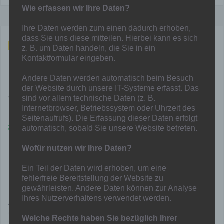
Wie erfassen wir Ihre Daten?
Ihre Daten werden zum einen dadurch erhoben,
dass Sie uns diese mitteilen. Hierbei kann es sich
Mai 23, 2022
z. B. um Daten handeln, die Sie in ein
Kontaktformular eingeben.
Kreispokal: Spiel um Platz 3 auf
Mittwoch verlegt
Andere Daten werden automatisch beim Besuch
der Website durch unsere IT-Systeme erfasst. Das
sind vor allem technische Daten (z. B.
Von
Mainka
in
Allgemein
,
News
,
Senioren
Internetbrowser, Betriebssystem oder Uhrzeit des
Seitenaufrufs). Die Erfassung dieser Daten erfolgt
Das Spiel um den dritten Platz im
automatisch, sobald Sie unsere Website betreten.
Kreispokal zwischen dem
Bezirksligisten GSG Duisburg und dem
Wofür nutzen wir Ihre Daten?
Landesliga-Meister Hamborn 07
wurde auf Wunsch der Gastgeber von
Ein Teil der Daten wird erhoben, um eine
Dienstag auf kommenden Mittwoch,
fehlerfreie Bereitstellung der Website zu
den 25.05.22, verschoben.
gewährleisten. Andere Daten können zur Analyse
Ihres Nutzerverhaltens verwendet werden.
Anstoß ist um 19.30 Uhr auf der Sportanlage der GSG Duisburg,
Großenbaumer Allee 201, 47249 Duisburg.
Welche Rechte haben Sie bezüglich Ihrer