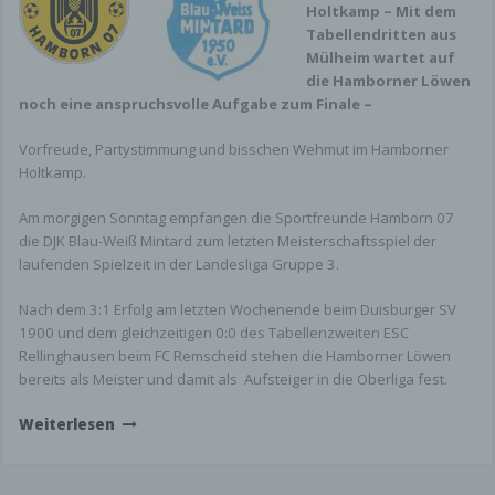
Holtkamp – Mit dem
Tabellendritten aus
Der Provider der Seiten erhebt und speichert
Mülheim wartet auf
automatisch Informationen in so genannten
die Hamborner Löwen
Server-Log Files, die Ihr Browser automatisch an
noch eine anspruchsvolle Aufgabe zum Finale –
uns übermittelt. Dies sind:
Vorfreude, Partystimmung und bisschen Wehmut im Hamborner
Browsertyp und Browserversion
Holtkamp.
verwendetes Betriebssystem
Referrer URL
Am morgigen Sonntag empfangen die Sportfreunde Hamborn 07
Hostname des zugreifenden Rechners
die DJK Blau-Weiß Mintard zum letzten Meisterschaftsspiel der
Uhrzeit der Serveranfrage
laufenden Spielzeit in der Landesliga Gruppe 3.
Diese Daten sind nicht bestimmten Personen
Nach dem 3:1 Erfolg am letzten Wochenende beim Duisburger SV
zuordenbar. Eine Zusammenführung dieser Daten
1900 und dem gleichzeitigen 0:0 des Tabellenzweiten ESC
mit anderen
Rellinghausen beim FC Remscheid stehen die Hamborner Löwen
Datenquellen wird nicht vorgenommen. Wir
bereits als Meister und damit als
Aufsteiger in die Oberliga fest.
behalten uns vor, diese Daten nachträglich zu
prüfen, wenn uns konkrete Anhaltspunkte für eine
Weiterlesen
rechtswidrige Nutzung bekannt werden.
Kontaktformular