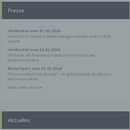
abgeschlossener Bearbeitung Ihrer Anfrage).
Presse
Zwingende gesetzliche Bestimmungen –
insbesondere Aufbewahrungsfristen – bleiben
unberührt.
derWesten vom 01.03.2026
Social Media Dienste
Hamborn 07 macht in Niederwenigern wieder einen Schritt
zurück
Sämtliche Social Media Dienste auf dieser
derWesten vom 26.02.2026
Website, namentlich Facebook, Twitter und
Effektiver als Rheinland: Hamborn 07 erreicht den
YouTube erfassen beim Besuch unserer Website
Niederrheinpokal
keine personenbezogenen Daten. Dies ist erst
möglich, wenn Sie aktiv das Symbol des
RevierSport vom 25.02.2026
jeweiligen Diensteanbieters anklicken. Durch
Fitnesszustand war desolat" - So geht Bouhadi die Mission
Klassenerhalt an
Anklicken verlassen Sie allerdings unsere Seite
und befinden sich auf den Websiten der jeweiligen
Mehr unter:
Presse
Anbieter. Verantwortlich für die Einhaltung der
datenschutzrechtlichen Vorschriften auf diesen
Seiten ist allein der jeweilige Anbieter.
Facebook
Aktuelles
Wir verfügen über ein Profil bei Facebook.