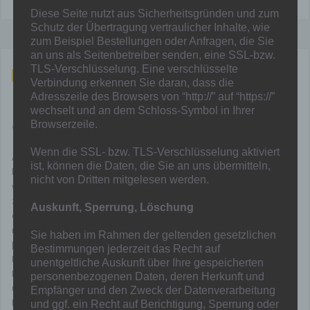
Diese Seite nutzt aus Sicherheitsgründen und zum
Schutz der Übertragung vertraulicher Inhalte, wie
zum Beispiel Bestellungen oder Anfragen, die Sie
an uns als Seitenbetreiber senden, eine SSL-bzw.
TLS-Verschlüsselung. Eine verschlüsselte
Mai 21, 2022
Verbindung erkennen Sie daran, dass die
Adresszeile des Browsers von “http://” auf “https://”
E1 und E3 sind Meister
wechselt und an dem Schloss-Symbol in Ihrer
Browserzeile.
Von
Mainka
in
Allgemein
Wenn die SSL- bzw. TLS-Verschlüsselung aktiviert
Am heutigen Samstag sind die E1 und E3 Meister geworden. In den
ist, können die Daten, die Sie an uns übermitteln,
beiden entscheidende Spiele konnte der FSV Duisburg bezwungen
nicht von Dritten mitgelesen werden.
werden. Die E1 musste zum FSV. Den Löwen fehlte noch ein Punkt
zur Meisterschaft. Zur Halbzeit war es knapp, 07 führte mit 2:1. In
Auskunft, Sperrung, Löschung
der zweiten Halbzeit haben die Junglöwen noch einmal alles
rausgehauen und gewann verdient mit 5:1. Damit wurden die
Sie haben im Rahmen der geltenden gesetzlichen
Junglöwen Meister und nehmen am Turnier der kreisbesten teil.
Bestimmungen jederzeit das Recht auf
Herzlichen Glückwunsch an die Spieler und das Trainerteam, samt
unentgeltliche Auskunft über Ihre gespeicherten
Betreuer. Die E2 hat bereits Ihre Meisterschaftsspiele hinter sich
personenbezogenen Daten, deren Herkunft und
und belegte in ihrer Gruppe einen guten dritten Platz. Im zweiten
Empfänger und den Zweck der Datenverarbeitung
Duell gegen den FSV Duisburg setzte sich auch die E3 durch. Gegen
und ggf. ein Recht auf Berichtigung, Sperrung oder