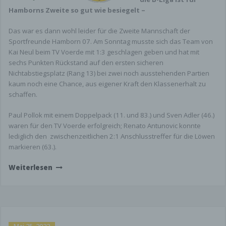
Hamborns Zweite so gut wie besiegelt –
Das war es dann wohl leider für die Zweite Mannschaft der
Sportfreunde Hamborn 07. Am Sonntag musste sich das Team von
Kai Neul beim TV Voerde mit 1:3 geschlagen geben und hat mit
sechs Punkten Rückstand auf den ersten sicheren
Nichtabstiegsplatz (Rang 13) bei zwei noch ausstehenden Partien
kaum noch eine Chance, aus eigener Kraft den Klassenerhalt zu
schaffen.
Paul Pollok mit einem Doppelpack (11. und 83.) und Sven Adler (46.)
waren für den TV Voerde erfolgreich; Renato Antunovic konnte
lediglich den
zwischenzeitlichen 2:1 Anschlusstreffer für die Löwen
markieren (63.).
Weiterlesen