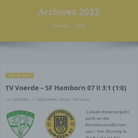
Archives 2022
Startseite
2022
Mai 26, 2022
TV Voerde – SF Hamborn 07 II 3:1 (1:0)
Von
Mainka
in
Allgemein
,
News
,
Senioren
-Löwen-Reserve geht
auch an der
Rönskenstraße leer
aus – Der Abstieg in
die B-Liga ist für