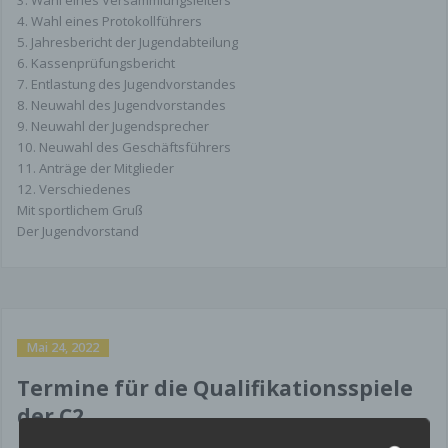
3. Wahl eines Versammlungsleiters
4. Wahl eines Protokollführers
5. Jahresbericht der Jugendabteilung
6. Kassenprüfungsbericht
7. Entlastung des Jugendvorstandes
8. Neuwahl des Jugendvorstandes
9. Neuwahl der Jugendsprecher
10. Neuwahl des Geschäftsführers
11. Anträge der Mitglieder
12. Verschiedenes
Mit sportlichem Gruß
Der Jugendvorstand
Mai 24, 2022
Termine für die Qualifikationsspiele
der C2