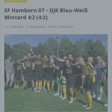
Mai 25, 2022
SF Hamborn 07 – DJK Blau-Weiß
Mintard 4:2 (4:2)
Von
Mainka
in
Allgemein
,
News
,
Senioren