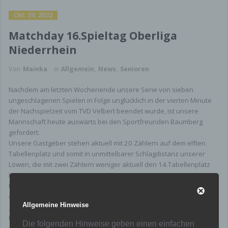
Okt. 30, 2022
Matchday 16.Spieltag Oberliga
Niederrhein
Von
Mainka
in
Allgemein
,
News
,
Senioren
Nachdem am letzten Wochenende unsere Serie von sieben
ungeschlagenen Spielen in Folge unglücklich in der vierten Minute
der Nachspielzeit vom TVD Velbert beendet wurde, ist unsere
Mannschaft heute auswärts bei den Sportfreunden Baumberg
gefordert.
Unsere Gastgeber stehen aktuell mit 20 Zählern auf dem elften
Tabellenplatz und somit in unmittelbarer Schlagdistanz unserer
Löwen, die mit zwei Zählern weniger aktuell den 14.Tabellenplatz
belegen.
In den letzten beiden Partien gegen den 1.FC Monheim (3:1) und
den FC Kray (4:1), konnten die Baumberger als Sieger vom Platz
Allgemeine Hinweise
gehen.
Unsere Mannschaft ist nach der unglücklichen Niederlage am
Die folgenden Hinweise geben einen einfachen