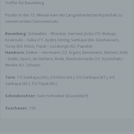
Treffer für Baumberg.
Positiv: In der 72. Minute kam der Langzeitverletzte Krystofiak zu
seinem ersten Saisoneinsatz.
Baumberg:
Schwabke – Bhaskar, Harneid, Jöcks (75. Biskup),
Koukoulis – Saka (77. Aydin), Hömig, Sarikaya (84. Geishauser),
Turay (64. Klotz), Topal – Luzalunga (62. Papalia)
Hamborn:
Delker – Herrmann (72. Ergün), Bennmann, Wichert, Roth
– Diallo, Spors, de Stefano, Bode, Mastrolonardo (72. Krystofiak) –
Menke (61. Schaar)
Tore:
1:0 Sarikaya (59.), 2:0 Klotz (66.), 3:0 Sarikaya (67.), 4:0
Sarikaya (82.), 5:0 Topal (90.)
Schiedsrichter:
Sven Schreiber (Düsseldorf)
Zuschauer:
150