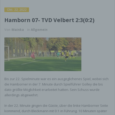
uns übermittelt. Dies sind:
Okt. 22, 2022
Browsertyp und Browserversion
Hamborn 07- TVD Velbert 2:3(0:2)
verwendetes Betriebssystem
Referrer URL
Von
Mainka
in
Allgemein
Hostname des zugreifenden Rechners
Uhrzeit der Serveranfrage
Diese Daten sind nicht bestimmten Personen
zuordenbar. Eine Zusammenführung dieser Daten
mit anderen
Datenquellen wird nicht vorgenommen. Wir
behalten uns vor, diese Daten nachträglich zu
prüfen, wenn uns konkrete Anhaltspunkte für eine
Bis zur 22. Spielminute war es ein ausgeglichenes Spiel, wobei sich
rechtswidrige Nutzung bekannt werden.
die Hamborner in der 7. Minute durch Spielführer Golley die bis
dato größte Möglichkeit erarbeitet hatten. Sein Schuss wurde
Kontaktformular
allerdings abgewehrt.
Wenn Sie uns per Kontaktformular Anfragen
In der 22. Minute gingen die Gäste, über die linke Hamborner Seite
zukommen lassen, werden Ihre Angaben aus dem
kommend, durch Bleckmann mit 0:1 in Führung. 10 Minuten später
Anfrageformular inklusive der von Ihnen dort