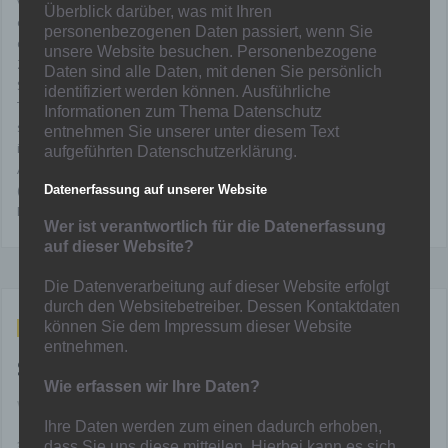
vergangenen Wochenende darauf aus, wieder ein Erfolgserlebnis
Überblick darüber, was mit Ihren
einzufahren und sich somit weiterhin von den Abstiegsrängen zu
personenbezogenen Daten passiert, wenn Sie
distanzieren.
unsere Website besuchen. Personenbezogene
Zwar fehlen mit Collin Schmitt und Timm Golley zwei wichtige
Daten sind alle Daten, mit denen Sie persönlich
Stützen der letzten Wochen rot gesperrt, doch darf sich das
identifiziert werden können. Ausführliche
Trainerteam auf die Rückkehr von Kevin Menke freuen, der nach
Informationen zum Thema Datenschutz
seiner überstandenen Verletzungspause wieder für weitere Power
entnehmen Sie unserer unter diesem Text
in der Offensive sorgen soll.
aufgeführten Datenschutzerklärung.
Angestoßen wird die Partie heute um 15.00 Uhr im „MEGA-Stadion“
(Kunstrasenplatz) auf der Sandstraße 77a, in 40789 Monheim am
Datenerfassung auf unserer Website
Rhein.
Wer ist verantwortlich für die Datenerfassung
auf dieser Website?
Die Datenverarbeitung auf dieser Website erfolgt
durch den Websitebetreiber. Dessen Kontaktdaten
können Sie dem Impressum dieser Website
Okt. 27, 2022
entnehmen.
Spieltagausblick Grundlagenbereich
Wie erfassen wir Ihre Daten?
Von
Michael Terworth
in
Nachwuchs
Ihre Daten werden zum einen dadurch erhoben,
3x Hamborn 07 gegen Dinslaken 09 – 2x Hamborn 07 gegen TSV
dass Sie uns diese mitteilen. Hierbei kann es sich