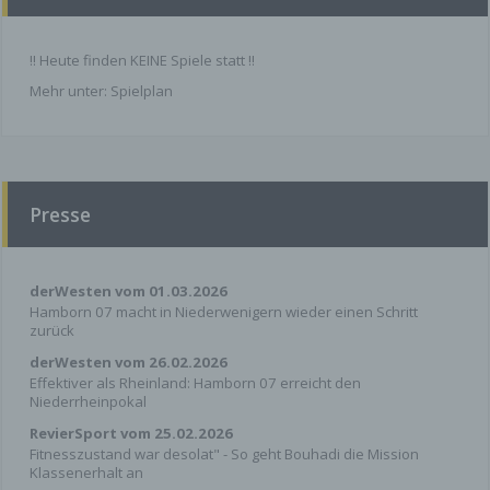
Wir haben mit Facebook eine Vereinbarung über
gemeinsame Verarbeitung (Controller Addendum)
!! Heute finden KEINE Spiele statt !!
geschlossen. In dieser Vereinbarung wird
Mehr unter:
Spielplan
festgelegt, für welche
Datenverarbeitungsvorgänge wir bzw. Facebook
verantwortlich ist, wenn Sie unsere Facebook-
Page besuchen. Diese Vereinbarung können Sie
unter folgendem Link
einsehen:
https://www.facebook.com/legal/terms/p
Presse
age_controller_addendum
.
Sie können Ihre Werbeeinstellungen
derWesten vom 01.03.2026
selbstständig in Ihrem Nutzer-Account
Hamborn 07 macht in Niederwenigern wieder einen Schritt
anpassen. Klicken Sie hierzu auf folgenden
zurück
Link und loggen Sie sich
ein:
https://www.facebook.com/settings?tab=ads
.
derWesten vom 26.02.2026
Effektiver als Rheinland: Hamborn 07 erreicht den
Details entnehmen Sie der Datenschutzerklärung
Niederrheinpokal
von
RevierSport vom 25.02.2026
Facebook:
https://www.facebook.com/about/privac
Fitnesszustand war desolat" - So geht Bouhadi die Mission
y/
.
Klassenerhalt an