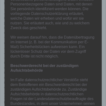
Führung und machten es unserem Team sehr schwer, so wirklich
Personenbezogene Daten sind Daten, mit denen
gefährlich ins Spiel zu kommen.
Sie persönlich identifiziert werden können. Die
Als in der 88.Spielminute das 0:2 aus unserer Sicht fiel, waren die
vorliegende Datenschutzerklärung erläutert,
Mülheimer für alle bereits der sicher geglaubte Sieger, doch unsere
welche Daten wir erheben und wofür wir sie
Jungs setzten noch einmal nach und bewiesen Moral.
nutzen. Sie erläutert auch, wie und zu welchem
Durch zwei Treffer in der 89. Und 90+1. Spielminute gelang uns
Zweck das geschieht.
tatsächlich noch der 2:2 Ausgleich.
Wir weisen darauf hin, dass die Datenübertragung
Schon am kommenden Mittwoch steht für unsere A-Jugend das
im Internet (z. B. bei der Kommunikation per E-
nächste Punktespiel bei der SG Croatia Mülheim/SC 20 Oberhausen
Mail) Sicherheitslücken aufweisen kann. Ein
an.
lückenloser Schutz der Daten vor dem Zugriff
Angestoßen wird diese Partie um 19.00 Uhr an der Moritzstraße
durch Dritte ist nicht möglich.
45a, in 45476 Mülheim.
Ein packendes und bis zum Schluss spannendes Spiel lieferte sich
Beschwerderecht bei der zuständigen
unsere U17 im Derby bei der U17 von Rhenania Hamborn.
Aufsichtsbehörde
Nach einem guten Spielbeginn und einiger vergebenen Chancen
unserer Löwen, kamen unsere Gastgeber immer besser in die
Im Falle datenschutzrechtlicher Verstöße steht
Partie und konnten uns bis kurz vor der Halbzeit besser vom Tor
dem Betroffenen ein Beschwerderecht bei der
weg halten, ohne selbst wirklich gefährlich vor unserem Torhüter
zuständigen Aufsichtsbehörde zu. Zuständige
aufzutauchen.
Aufsichtsbehörde in datenschutzrechtlichen
Zwei Minuten bevor die erste Halbzeit beendet werden sollte,
Fragen ist der Landesdatenschutzbeauftragte des
bekam unsere U17 einen berechtigten Handelfmeter
Bundeslandes, in dem unser Unternehmen seinen