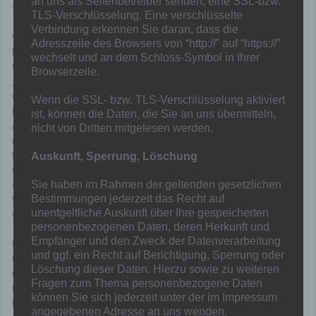
an uns als Seitenbetreiber senden, eine SSL-bzw.
Von
Kniestedt
in
Allgemein
,
Nachwuchs
,
News
,
Senioren
TLS-Verschlüsselung. Eine verschlüsselte
Verbindung erkennen Sie daran, dass die
Vom 18. Oktober um 9 Uhr bis zum 15. November um 16 Uhr
Adresszeile des Browsers von “http://” auf “https://”
können Ihre Unterstützer für Ihren Verein abstimmen. Die 150
wechselt und an dem Schloss-Symbol in Ihrer
Gruppen, die am 15. November um 16 Uhr die meisten Stimmen
Browserzeile.
gesammelt haben, erhalten die Förderpreise zwischen 500 und
6.000 Euro! Zur Stimmabgabe wird auf der Website die
Wenn die SSL- bzw. TLS-Verschlüsselung aktiviert
Mobilfunknummer eingegeben. An diese wird eine SMS mit einem
ist, können die Daten, die Sie an uns übermitteln,
Abstimmcode versendet, der einer Stimme entspricht. Dieser Code
nicht von Dritten mitgelesen werden.
ist für 48 Stunden gültig. Der SMS-Empfang innerhalb der EU ist
kostenlos, es entstehen durch die Abstimmung keinerlei Kosten. Die
Auskunft, Sperrung, Löschung
Mobilfunknummern dienen ausschließlich der Abstimmung, sie
werden nicht für Werbezwecke verwendet. Bis zum Ablauf des
Sie haben im Rahmen der geltenden gesetzlichen
Bestimmungen jederzeit das Recht auf
Wettbewerbs werden sie verschlüsselt gespeichert und danach
unentgeltliche Auskunft über Ihre gespeicherten
vollständig gelöscht.
personenbezogenen Daten, deren Herkunft und
Empfänger und den Zweck der Datenverarbeitung
Nun sind Sie gefragt:
und ggf. ein Recht auf Berichtigung, Sperrung oder
Damit möglichst viele Unterstützer von Ihrer Teilnahme erfahren,
Löschung dieser Daten. Hierzu sowie zu weiteren
informieren Sie Ihre Mitglieder, Besucher, Familien, Freunde und
Fragen zum Thema personenbezogene Daten
Bekannten über Ihre Teilnahme am SpardaLeuchtfeuer 2022. Am
können Sie sich jederzeit unter der im Impressum
besten in Social Media: Ihr Profil ist über den obigen Link direkt
angegebenen Adresse an uns wenden.