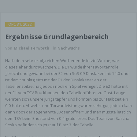
Okt. 31, 2022
Ergebnisse Grundlagenbereich
Von
Michael Terworth
in
Nachwuchs
Nach dem sehr erfolgreichen Wochenende letzte Woche, war
dieses eher durchwachsen. Die E1 wurde ihrer Favoritenrolle
gerecht und gewann bei der E2 von SuS 09 Dinslaken mit 14:0 und
ist damit punktgleich mit der E1 der Dinslakener an der
Tabellenspitze, hat jedoch noch ein Spiel weniger. Die E2 hatte mit
der E1 vom TSV Bruckhausen den Tabellenführer zu Gast. Lange
wehrten sich unsere Jungs tapfer und konnten bis zur Halbzeit ein
0:0 halten. Abwehr- und Torwartleistung waren sehr gut, jedoch kam
dann doch der sogenannte „Dosenöffner“ und man musste letztlich
dem TSV beim Endstand von 0:4 gratulieren. Das Team von Sascha
Sesko befindet sich jetzt auf Platz 3 der Tabelle.