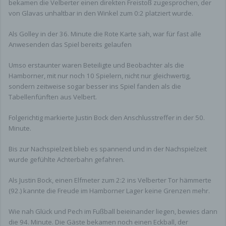
bekamen die Velberter einen direkten Freistoß zugesprochen, der
angegebenen Kontaktdaten zwecks Bearbeitung
von Glavas unhaltbar in den Winkel zum 0:2 platziert wurde.
der Anfrage und für den Fall von Anschlussfragen
bei uns gespeichert. Diese Daten geben wir nicht
Als Golley in der 36. Minute die Rote Karte sah, war für fast alle
ohne Ihre Einwilligung weiter.
Anwesenden das Spiel bereits gelaufen
Die Verarbeitung der in das Kontaktformular
eingegebenen Daten erfolgt somit ausschließlich
Umso erstaunter waren Beteiligte und Beobachter als die
auf Grundlage Ihrer Einwilligung (Art. 6 Abs. 1 lit. a
Hamborner, mit nur noch 10 Spielern, nicht nur gleichwertig,
DSGVO). Sie können diese Einwilligung jederzeit
sondern zeitweise sogar besser ins Spiel fanden als die
widerrufen. Dazu reicht eine formlose Mitteilung
Tabellenfünften aus Velbert.
per E-Mail an uns. Die Rechtmäßigkeit der bis zum
Widerruf erfolgten Datenverarbeitungsvorgänge
Folgerichtig markierte Justin Bock den Anschlusstreffer in der 50.
bleibt vom Widerruf unberührt.
Minute.
Die von Ihnen im Kontaktformular eingegebenen
Bis zur Nachspielzeit blieb es spannend und in der Nachspielzeit
Daten verbleiben bei uns, bis Sie uns zur
wurde gefühlte Achterbahn gefahren.
Löschung auffordern, Ihre Einwilligung zur
Speicherung widerrufen oder der Zweck für die
Als Justin Bock, einen Elfmeter zum 2:2 ins Velberter Tor hämmerte
Datenspeicherung entfällt (z. B. nach
(92.) kannte die Freude im Hamborner Lager keine Grenzen mehr.
abgeschlossener Bearbeitung Ihrer Anfrage).
Zwingende gesetzliche Bestimmungen –
Wie nah Glück und Pech im Fußball beieinander liegen, bewies dann
insbesondere Aufbewahrungsfristen – bleiben
die 94. Minute. Die Gäste bekamen noch einen Eckball, der
unberührt.