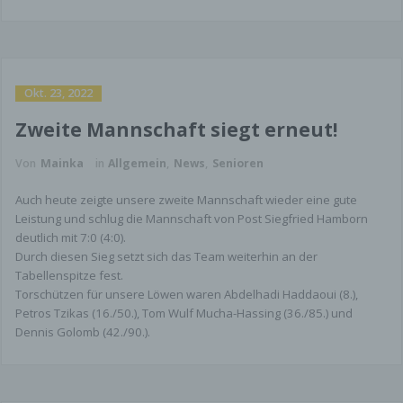
Die meisten der von uns verwendeten Cookies
sind so genannte „Session-Cookies“. Sie werden
nach Ende Ihres Besuchs automatisch gelöscht.
Andere Cookies bleiben auf Ihrem Endgerät
gespeichert, bis Sie diese löschen. Diese Cookies
Okt. 23, 2022
ermöglichen es uns, Ihren Browser beim nächsten
Besuch wiederzuerkennen.
Zweite Mannschaft siegt erneut!
Sie können Ihren Browser so einstellen, dass Sie
Von
Mainka
in
Allgemein
,
News
,
Senioren
über das Setzen von Cookies informiert werden
und Cookies nur im Einzelfall erlauben, die
Auch heute zeigte unsere zweite Mannschaft wieder eine gute
Annahme von Cookies für bestimmte Fälle oder
Leistung und schlug die Mannschaft von Post Siegfried Hamborn
generell ausschließen sowie das automatische
deutlich mit 7:0 (4:0).
Löschen der Cookies beim Schließen des Browser
Durch diesen Sieg setzt sich das Team weiterhin an der
aktivieren. Bei der Deaktivierung von Cookies
Tabellenspitze fest.
kann die Funktionalität dieser Website
Torschützen für unsere Löwen waren Abdelhadi Haddaoui (8.),
eingeschränkt sein.
Petros Tzikas (16./50.), Tom Wulf Mucha-Hassing (36./85.) und
Server-Log-Files
Dennis Golomb (42./90.).
Der Provider der Seiten erhebt und speichert
automatisch Informationen in so genannten
Server-Log Files, die Ihr Browser automatisch an