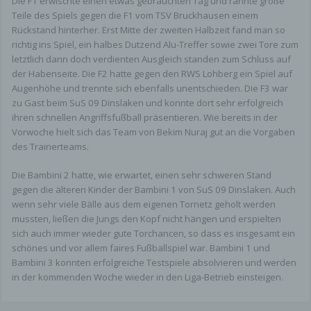
Die F1 erwischte einen etwas gebrauchten Tag und rannte große
Teile des Spiels gegen die F1 vom TSV Bruckhausen einem
Rückstand hinterher. Erst Mitte der zweiten Halbzeit fand man so
richtig ins Spiel, ein halbes Dutzend Alu-Treffer sowie zwei Tore zum
letztlich dann doch verdienten Ausgleich standen zum Schluss auf
der Habenseite. Die F2 hatte gegen den RWS Lohberg ein Spiel auf
Augenhöhe und trennte sich ebenfalls unentschieden. Die F3 war
zu Gast beim SuS 09 Dinslaken und konnte dort sehr erfolgreich
ihren schnellen Angriffsfußball präsentieren. Wie bereits in der
Vorwoche hielt sich das Team von Bekim Nuraj gut an die Vorgaben
des Trainerteams.
Die Bambini 2 hatte, wie erwartet, einen sehr schweren Stand
gegen die älteren Kinder der Bambini 1 von SuS 09 Dinslaken. Auch
wenn sehr viele Bälle aus dem eigenen Tornetz geholt werden
mussten, ließen die Jungs den Kopf nicht hängen und erspielten
sich auch immer wieder gute Torchancen, so dass es insgesamt ein
schönes und vor allem faires Fußballspiel war. Bambini 1 und
Bambini 3 konnten erfolgreiche Testspiele absolvieren und werden
in der kommenden Woche wieder in den Liga-Betrieb einsteigen.