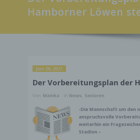
Hamborner Löwen ste
Juni 26, 2021
Der Vorbereitungsplan der 
Von
Mainka
in
News
,
Senioren
-Die Mannschaft um den n
anspruchsvolle Vorbereit
weiterhin ein Fragezeiche
Stadion –