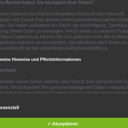
e Rechte haben Sie bezüglich Ihrer Daten?
-Pandemie bitten wir um Verständnis, dass viele
it den zuständigen Behörden getroffen werden können.
aben jederzeit das Recht unentgeltlich Auskunft über Herkunft,
nger und Zweck Ihrer gespeicherten personenbezogenen Date
sere Gäste über die
jeweils geltenden
ten. Sie haben außerdem ein Recht, die Berichtigung, Sperrung
m Laufenden zu halten. Hierzu bitten wir, die
ung dieser Daten zu verlangen. Hierzu sowie zu weiteren Frag
hema Datenschutz können Sie sich jederzeit unter der im Imp
elen auf unserer Homepage www.Hamborn-07.de kurz vor
ebenen Adresse an uns wenden. Des Weiteren steht Ihnen ein
werderecht bei der zuständigen Aufsichtsbehörde zu.
 gute Vorbereitung mit vielen Erkenntnissen und
meine Hinweise und Pflichtinformationen
nschutz
bersicht (kurzfristige Änderungen – insbesondere mit
etreiber dieser Seiten nehmen den Schutz Ihrer persönlichen D
ispokal – vorbehalten):
ernst. Wir behandeln Ihre personenbezogenen Daten vertraulic
rechend der gesetzlichen Datenschutzvorschriften sowie dieser
Bezirksliga) – auswärts –
schutzerklärung.
ssenziell
liga) – auswärts –
Sie diese Website benutzen, werden verschiedene
nenbezogene Daten erhoben. Personenbezogene Daten sind D
n 1912/26 (Landesliga Westfalen) – heim –
enen Sie persönlich identifiziert werden können. Die vorliegend
✓ Akzeptieren
schutzerklärung erläutert, welche Daten wir erheben und wofür