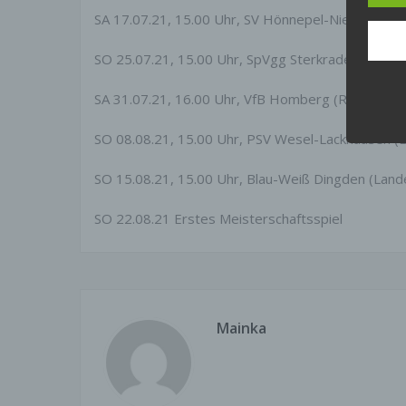
sie n
SA 17.07.21, 15.00 Uhr, SV Hönnepel-Niedermörmt
Wir w
SO 25.07.21, 15.00 Uhr, SpVgg Sterkrade-Nord
(
Kommu
lücke
SA 31.07.21, 16.00 Uhr, VfB Homberg (Regionallig
Besc
SO 08.08.21, 15.00 Uhr, PSV Wesel-Lackhausen (L
Im Fa
SO 15.08.21, 15.00 Uhr, Blau-Weiß Dingden (Lande
Besch
Aufsi
Lande
SO 22.08.21 Erstes Meisterschaftsspiel
Unter
sowie
werd
n_lin
Recht
Mainka
Sie h
in Er
Dritt