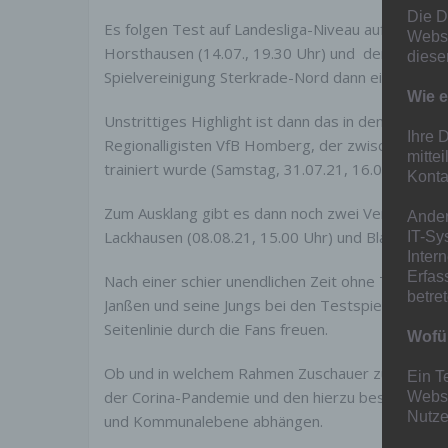
Die D
Es folgen Test auf Landesliga-Niveau auf heimisc
Websi
Horsthausen (14.07., 19.30 Uhr) und
den SV Hönn
diese
Spielvereinigung Sterkrade-Nord dann ein Oberligi
Wie e
Unstrittiges Highlight ist dann das in den letzt
Ihre 
Regionalligisten VfB Homberg, der zwischen 201
mitte
trainiert wurde (Samstag, 31.07.21, 16.00 Uhr).
Konta
Zum Ausklang gibt es dann noch zwei Vergleiche 
Ander
Lackhausen (08.08.21, 15.00 Uhr) und Blau-Weiß D
IT-Sy
Inter
Erfas
Nach einer schier unendlichen Zeit ohne Trainin
betre
Janßen und seine Jungs bei den Testspielen natür
Seitenlinie durch die Fans freuen.
Wofür
Ob und in welchem Rahmen Zuschauer zugelassen s
Ein T
der Corina-Pandemie und den hierzu beschlosse
Websi
Nutze
und Kommunalebene abhängen.