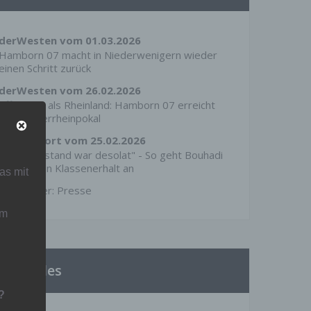
derWesten vom 01.03.2026
Hamborn 07 macht in Niederwenigern wieder
einen Schritt zurück
derWesten vom 26.02.2026
Effektiver als Rheinland: Hamborn 07 erreicht
den Niederrheinpokal
RevierSport vom 25.02.2026
Fitnesszustand war desolat" - So geht Bouhadi
die Mission Klassenerhalt an
as mit
Mehr unter:
Presse
um
Aktuelles
?