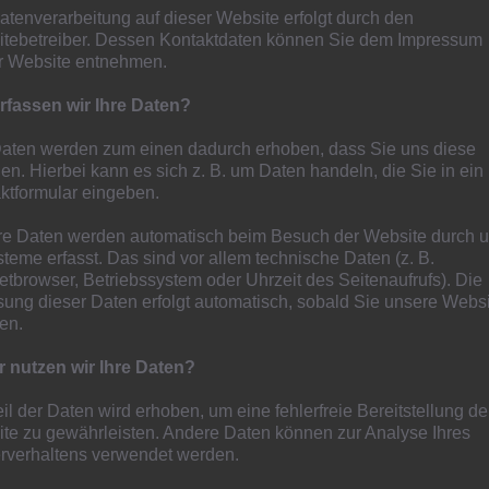
atenverarbeitung auf dieser Website erfolgt durch den
hem Geläuf gegen die Spielvereinigung Herne-
tebetreiber. Dessen Kontaktdaten können Sie dem Impressum
epel-Niedermörmter (17.07., 15.00 Uhr), bevor mit der
r Website entnehmen.
st zu Gast im Holtkamp ist (25.07.21, 15.00 Uhr).
rfassen wir Ihre Daten?
en zur guten Tradition gewordene Gastspiel der Löwen beim
Daten werden zum einen dadurch erhoben, dass Sie uns diese
5 und 2019 vom jetzigen Löwen-Coach Stefan Janßen
ilen. Hierbei kann es sich z. B. um Daten handeln, die Sie in ein
ktformular eingeben.
auf Augenhöhe gegen die Landesligisten PSV Wesel-
e Daten werden automatisch beim Besuch der Website durch 
ingden (15.08.21, 15.00 Uhr).
steme erfasst. Das sind vor allem technische Daten (z. B.
netbrowser, Betriebssystem oder Uhrzeit des Seitenaufrufs). Die
sung dieser Daten erfolgt automatisch, sobald Sie unsere Webs
g, Wettkampf und Publikum würden sich Löwen-Coach Stefan
ten.
lich über zahlreiche Zuschauer und Unterstützung von der
 nutzen wir Ihre Daten?
ind, wird allerdings aber von der weiteren Entwicklung
eil der Daten wird erhoben, um eine fehlerfreie Bereitstellung de
nen Maßnahmen und Verordnungen auf Bundes-, Landes-
te zu gewährleisten. Andere Daten können zur Analyse Ihres
rverhaltens verwendet werden.