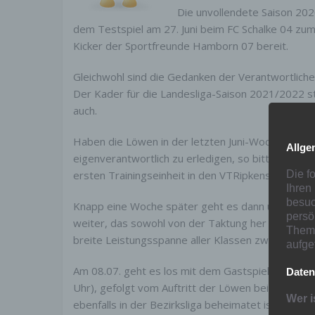
Die unvollendete Saison 202
dem Testspiel am 27. Juni beim FC Schalke 04 zum 
Kicker der Sportfreunde Hamborn 07 bereit.
Gleichwohl sind die Gedanken der Verantwortlichen
Der Kader für die Landesliga-Saison 2021/2022 ste
auch.
Haben die Löwen in der letzten Juni-Woche noch 
Allge
eigenverantwortlich zu erledigen, so bittet der 
ersten Trainingseinheit in den VTRipkens Sportpa
Die f
Ihren
besuc
Knapp eine Woche später geht es dann unter W
persö
weiter, das sowohl von der Taktung her recht ansp
Thema
breite Leistungsspanne aller Klassen zwischen Bez
aufge
Am 08.07. geht es los mit dem Gastspiel der Hamb
Daten
Uhr), gefolgt vom Auftritt der Löwen bei Viktoria
Wer i
ebenfalls in der Bezirksliga beheimatet ist.