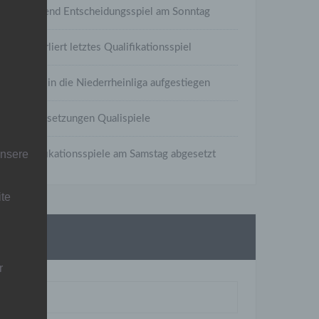
A-Jugend Entscheidungsspiel am Sonntag
C1 verliert letztes Qualifikationsspiel
C1 ist in die Niederrheinliga aufgestiegen
Neuansetzungen Qualispiele
unsere
Qualifikationsspiele am Samstag abgesetzt
ite
Suche
r