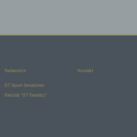
ren
chbar
r
 TLS-
n,
 und
Fanbereich
Kontakt
ten,
07 Sport-Senatoren
Fanclub "07 Fanatics"
ten