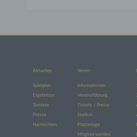
lasse
Veran
ist.
SSL-
Diese
Übert
Anfra
Versc
dass 
an de
Aktuelles
Verein
Wenn 
Spielplan
Informationen
die S
Ergebnisse
Vereinsführung
Ausk
Turniere
Tickets / Preise
Sie h
Presse
Stadion
jeder
Nachrichten
Platzanlage
perso
Zweck
Mitglied werden