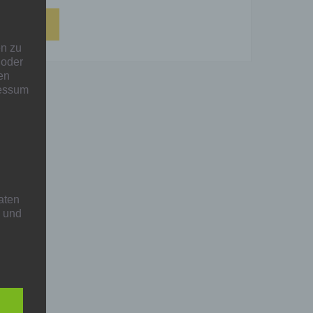
n zu
 oder
en
ressum
aten
h und
aten,
e
 wir