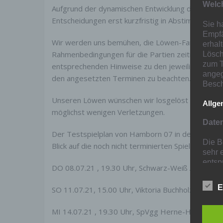
Welch
Aufgrund der dynamischen Entwicklung der Corona
Entscheidungen erst kurzfristig in Abstimmung m
Sie h
Empfä
Wir werden uns bemühen, die Löwen-Fans und un
erhal
Rahmenbedingungen für die Partien zeitnah auf de
Lösch
zum T
entsprechenden Hinweise zu den jeweiligen Spi
angeg
den angesetzten Terminen zu beachten.
Besch
Unseren Löwen wünschen wir losgelöst davon eine
Allge
möglichst wenigen Verletzungen.
Date
Der Testspielplan von Hamborn 07 in der Gesamtü
Die B
Blick auf die noch nicht terminierten Spiele im Kre
sehr 
entsp
DO 08.07.21 , 19.30 Uhr, Schwarz-Weiß Alstaden (
Daten
E
SO 11.07.21, 15.00 Uhr, Viktoria Buchholz (Bezirks
Wenn 
perso
MI 14.07.21 , 19.30 Uhr, SpVgg Herne-Horsthause
mit d
Daten