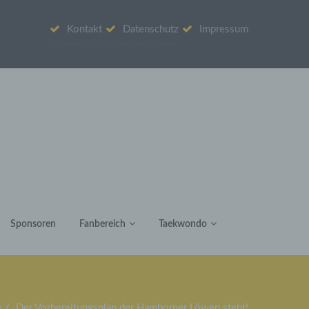
Kontakt
Datenschutz
Impressum
Sponsoren
Fanbereich
Taekwondo
e
Der Vorbereitungsplan der Hamborner Löwen steht!