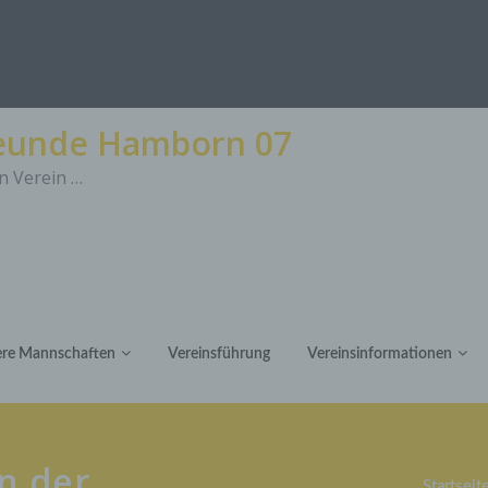
reunde Hamborn 07
n Verein …
re Mannschaften
Vereinsführung
Vereinsinformationen
n der
Startseit