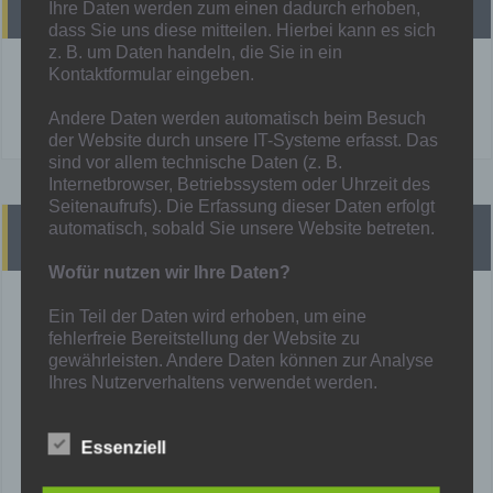
Heutige Spiele
Ihre Daten werden zum einen dadurch erhoben,
dass Sie uns diese mitteilen. Hierbei kann es sich
z. B. um Daten handeln, die Sie in ein
Kontaktformular eingeben.
!! Heute finden KEINE Spiele statt !!
Mehr unter:
Spielplan
Andere Daten werden automatisch beim Besuch
der Website durch unsere IT-Systeme erfasst. Das
sind vor allem technische Daten (z. B.
Internetbrowser, Betriebssystem oder Uhrzeit des
Seitenaufrufs). Die Erfassung dieser Daten erfolgt
automatisch, sobald Sie unsere Website betreten.
Presse
Wofür nutzen wir Ihre Daten?
derWesten vom 01.03.2026
Ein Teil der Daten wird erhoben, um eine
Hamborn 07 macht in Niederwenigern wieder einen Schritt
fehlerfreie Bereitstellung der Website zu
zurück
gewährleisten. Andere Daten können zur Analyse
Ihres Nutzerverhaltens verwendet werden.
derWesten vom 26.02.2026
Effektiver als Rheinland: Hamborn 07 erreicht den
Niederrheinpokal
Welche Rechte haben Sie bezüglich Ihrer
Essenziell
Daten?
RevierSport vom 25.02.2026
Fitnesszustand war desolat" - So geht Bouhadi die Mission
Sie haben jederzeit das Recht unentgeltlich