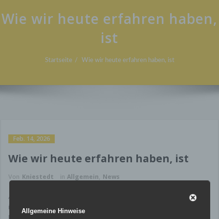
Wie wir heute erfahren haben,
ist
Startseite
Wie wir heute erfahren haben, ist
Feb. 14, 2026
Wie wir heute erfahren haben, ist
Von
Kniestedt
in
Allgemein
,
News
Am 30.01.2026
Erich Grüter
Verstorben
im Alter von 77 Jahren.
Allgemeine Hinweise
Erich Grüter war seit 1978 Mitglied bei den Hamborner Löwen.