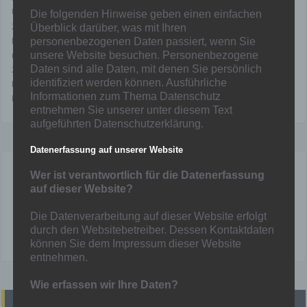
Und war in vielen Ämter z.B. Wirtschaftsrat, Verwaltungsrat und als
Die folgenden Hinweise geben einen einfachen
2ter Vorsitzender des Vorstands
Überblick darüber, was mit Ihren
Er vertrat den Verein und hat diesen durch so manche Krise wieder
personenbezogenen Daten passiert, wenn Sie
nach vorne gebracht
unsere Website besuchen. Personenbezogene
2001 war er Gründungsmitglied der Sportsenatoren
Daten sind alle Daten, mit denen Sie persönlich
identifiziert werden können. Ausführliche
Mit ihm verliert Hamborn 07 einen engagierten Mitstreiter
Informationen zum Thema Datenschutz
Die ganze Löwenfamilie drückt der Familie Grüter ihr Mitgefühl aus.
entnehmen Sie unserer unter diesem Text
aufgeführten Datenschutzerklärung.
Datenerfassung auf unserer Website
Wer ist verantwortlich für die Datenerfassung
Kniestedt
auf dieser Website?
Die Datenverarbeitung auf dieser Website erfolgt
durch den Websitebetreiber. Dessen Kontaktdaten
können Sie dem Impressum dieser Website
entnehmen.
Wie erfassen wir Ihre Daten?