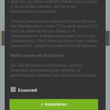
dass Sie uns diese mitteilen. Hierbei kann es sich
!! Heute finden KEINE Spiele statt !!
z. B. um Daten handeln, die Sie in ein
Mehr unter:
Spielplan
Kontaktformular eingeben.
Andere Daten werden automatisch beim Besuch
der Website durch unsere IT-Systeme erfasst. Das
sind vor allem technische Daten (z. B.
Internetbrowser, Betriebssystem oder Uhrzeit des
Presse
Seitenaufrufs). Die Erfassung dieser Daten erfolgt
automatisch, sobald Sie unsere Website betreten.
derWesten vom 01.03.2026
Wofür nutzen wir Ihre Daten?
Hamborn 07 macht in Niederwenigern wieder einen Schritt
zurück
Ein Teil der Daten wird erhoben, um eine
fehlerfreie Bereitstellung der Website zu
derWesten vom 26.02.2026
gewährleisten. Andere Daten können zur Analyse
Effektiver als Rheinland: Hamborn 07 erreicht den
Niederrheinpokal
Ihres Nutzerverhaltens verwendet werden.
RevierSport vom 25.02.2026
Welche Rechte haben Sie bezüglich Ihrer
Essenziell
Fitnesszustand war desolat" - So geht Bouhadi die Mission
Daten?
Klassenerhalt an
Mehr unter:
Presse
✓ Akzeptieren
Sie haben jederzeit das Recht unentgeltlich
Auskunft über Herkunft, Empfänger und Zweck