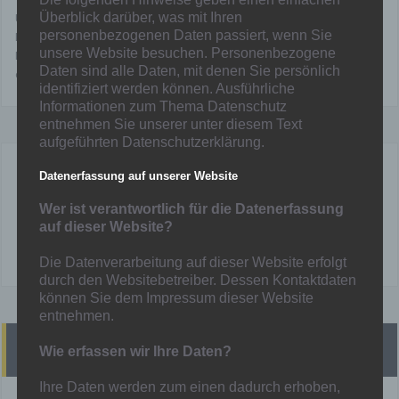
Uhr empfängt die B1 den Tabellendritten der Leistungsklasse SG
Überblick darüber, was mit Ihren
personenbezogenen Daten passiert, wenn Sie
Duisburg-Süd 98/20. Am 19.10.22 findet dann die dritte Runde statt.
unsere Website besuchen. Personenbezogene
Der Pokalwettbewerb bei der D-Jugend wird mit der zweiten Runde
Daten sind alle Daten, mit denen Sie persönlich
erst am 18.12.22 fortgesetzt.
identifiziert werden können. Ausführliche
Informationen zum Thema Datenschutz
entnehmen Sie unserer unter diesem Text
aufgeführten Datenschutzerklärung.
Datenerfassung auf unserer Website
Mainka
Wer ist verantwortlich für die Datenerfassung
auf dieser Website?
Die Datenverarbeitung auf dieser Website erfolgt
durch den Websitebetreiber. Dessen Kontaktdaten
können Sie dem Impressum dieser Website
entnehmen.
Heutige Spiele
Wie erfassen wir Ihre Daten?
Ihre Daten werden zum einen dadurch erhoben,