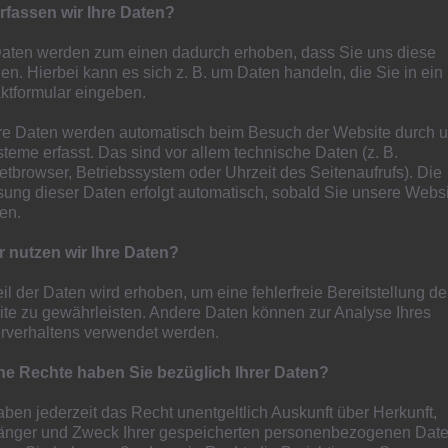
rfassen wir Ihre Daten?
Daten werden zum einen dadurch erhoben, dass Sie uns diese
n Fohlen Masters in Dinslaken
ilen. Hierbei kann es sich z. B. um Daten handeln, die Sie in ein
ktformular eingeben.
e Daten werden automatisch beim Besuch der Website durch 
der Fohlen Masters 2025
steme erfasst. Das sind vor allem technische Daten (z. B.
netbrowser, Betriebssystem oder Uhrzeit des Seitenaufrufs). Die
ionsturnier bei SuS 09 Dinslaken statt. Während die
sung dieser Daten erfolgt automatisch, sobald Sie unsere Webs
ten.
waren, trat dieses Jahr auch die U11 an.
 nutzen wir Ihre Daten?
 Zwischenrunde mit sechs Siegen aus sechs Spielen und
hjahr 2025 am Fohlencampus stattfinden wird, qualifiziert.
eil der Daten wird erhoben, um eine fehlerfreie Bereitstellung de
 ein wenig raus war. Die U8 unterlag im Halbfinale nach
te zu gewährleisten. Andere Daten können zur Analyse Ihres
 1:0 Erfolg. Das Spiel um Platz 3 der U8 ging äußerst
rverhaltens verwendet werden.
das Finale der U11 endete mit einem 1:0 für den
e Rechte haben Sie bezüglich Ihrer Daten?
g war aber die Freude auf das Erreichte deutlich größer,
n besten 16 von 64 Teams, die bei den vier
aben jederzeit das Recht unentgeltlich Auskunft über Herkunft,
ichen Glückwunsch!
nger und Zweck Ihrer gespeicherten personenbezogenen Date