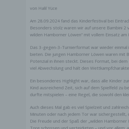
SSL-
von Halil Yüce
Diese
Übert
Am 28.09.2024 fand das Kinderfestival bei Eintrach
Anfra
Besonders stolz waren wir auf unsere Bambini 2 
Versc
wilden Hamborner Löwen“ mit vollem Einsatz am F
dass 
an de
Das 3-gegen-3-Turnierformat war wieder einmal id
Wenn 
bieten. Die jungen Hamborner Löwen waren mit Beg
die S
Potenzial in ihnen steckt. Dieses Format, bei dem
viel Abwechslung und hält den Wettkampfcharakter
Ausk
Ein besonderes Highlight war, dass alle Kinder z
Sie h
Kind ausreichend Zeit, sich auf dem Spielfeld zu 
jeder
perso
durfte mitspielen – eine Regel, die sowohl den klei
Zweck
Sperr
Auch dieses Mal gab es viel Spielzeit und zahlreic
zum T
Minuten oder nach jedem Tor war sichergestellt, da
im Im
Die Freude und der Spaß der „wilden Hamborner Lö
Tore schossen und verteidigten – und vor allem: al
Wide