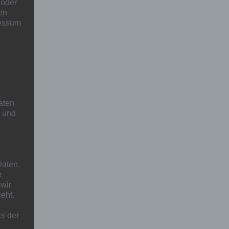
 oder
en
ressum
aten
h und
aten,
e
 wir
eht.
ei der