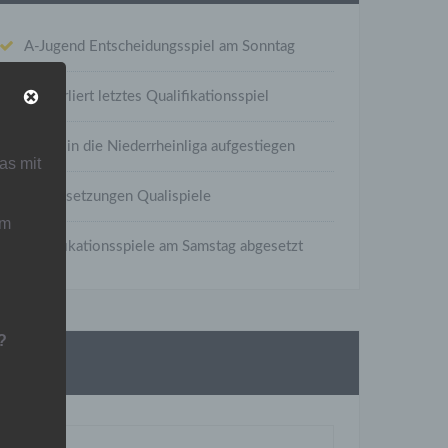
A-Jugend Entscheidungsspiel am Sonntag
C1 verliert letztes Qualifikationsspiel
C1 ist in die Niederrheinliga aufgestiegen
as mit
Neuansetzungen Qualispiele
um
Qualifikationsspiele am Samstag abgesetzt
?
Suche