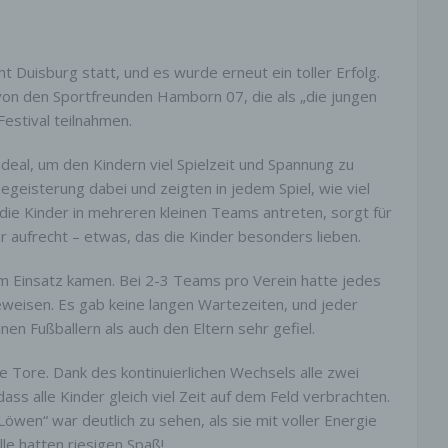
 bzw. TLS-Verschlüsselung
 Seite nutzt aus Sicherheitsgründen und zum Schutz der
ragung vertraulicher Inhalte, wie zum Beispiel Bestellungen ode
t Duisburg statt, und es wurde erneut ein toller Erfolg.
gen, die Sie an uns als Seitenbetreiber senden, eine SSL-bzw.
von den Sportfreunden Hamborn 07, die als „die jungen
hlüsselung. Eine verschlüsselte Verbindung erkennen Sie dara
estival teilnahmen.
die Adresszeile des Browsers von “http://” auf “https://” wechselt
m Schloss-Symbol in Ihrer Browserzeile.
eal, um den Kindern viel Spielzeit und Spannung zu
die SSL- bzw. TLS-Verschlüsselung aktiviert ist, können die Da
eisterung dabei und zeigten in jedem Spiel, wie viel
ie an uns übermitteln, nicht von Dritten mitgelesen werden.
 die Kinder in mehreren kleinen Teams antreten, sorgt für
 aufrecht – etwas, das die Kinder besonders lieben.
unft, Sperrung, Löschung
um Einsatz kamen. Bei 2-3 Teams pro Verein hatte jedes
aben im Rahmen der geltenden gesetzlichen Bestimmungen
beweisen. Es gab keine langen Wartezeiten, und jeder
zeit das Recht auf unentgeltliche Auskunft über Ihre gespeicher
nenbezogenen Daten, deren Herkunft und Empfänger und den
nen Fußballern als auch den Eltern sehr gefiel.
 der Datenverarbeitung und ggf. ein Recht auf Berichtigung,
ung oder Löschung dieser Daten. Hierzu sowie zu weiteren Fr
he Tore. Dank des kontinuierlichen Wechsels alle zwei
hema personenbezogene Daten können Sie sich jederzeit unte
ss alle Kinder gleich viel Zeit auf dem Feld verbrachten.
pressum angegebenen Adresse an uns wenden.
wen“ war deutlich zu sehen, als sie mit voller Energie
le hatten riesigen Spaß!
rspruch Werbe-Mails