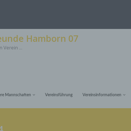
reunde Hamborn 07
n Verein …
re Mannschaften
Vereinsführung
Vereinsinformationen
4