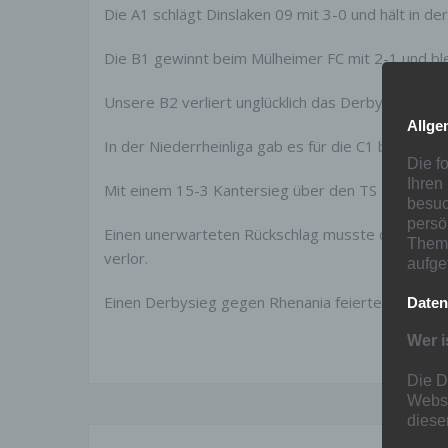
Die A1 schlägt Dinslaken 09 mit 3-0 und hält in de
Die B1 gewinnt beim Mülheimer FC mit 2-1 und ble
Unsere B2 verliert unglücklich das Derby gegen 
Allge
In der Niederrheinliga gab es für die C1 beim TSV
Die f
Ihren
Mit einem 15-3 Kantersieg über den TS Rahm gelan
besuc
persö
Einen unerwarteten Rückschlag musste die D1 h
Thema
verlor.
aufge
Einen Derbysieg gegen Rhenania feierte die D2.
Daten
Wer i
Die D
Websi
diese