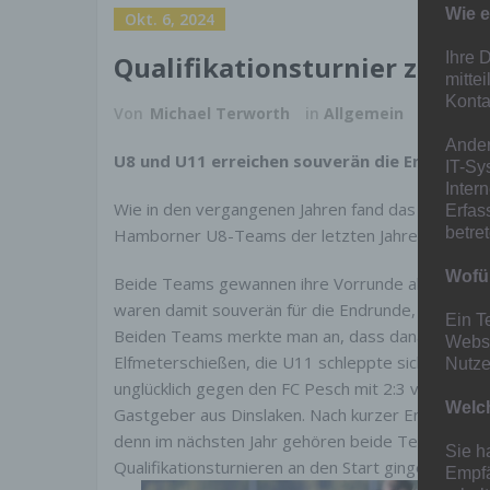
Wie e
Okt. 6, 2024
Ihre 
Qualifikationsturnier zu de
mitte
Konta
Von
Michael Terworth
in
Allgemein
Ander
U8 und U11 erreichen souverän die Endrunde 
IT-Sy
Inter
Wie in den vergangenen Jahren fand das Qualifikat
Erfas
betre
Hamborner U8-Teams der letzten Jahre Dauergast 
Wofür
Beide Teams gewannen ihre Vorrunde als auch die
waren damit souverän für die Endrunde, die im Frü
Ein T
Beiden Teams merkte man an, dass danach die Luft
Websi
Elfmeterschießen, die U11 schleppte sich zu einem
Nutze
unglücklich gegen den FC Pesch mit 2:3 verloren, 
Welch
Gastgeber aus Dinslaken. Nach kurzer Enttäuschun
denn im nächsten Jahr gehören beide Teams zu de
Sie h
Qualifikationsturnieren an den Start gingen. Herzl
Empfä