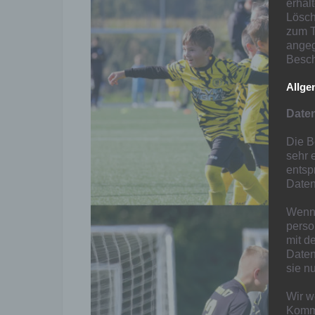
erhal
Lösch
zum T
angeg
Besch
Allge
Date
Die B
sehr 
entsp
Daten
Wenn 
perso
mit d
Daten
sie n
Wir w
Kommu