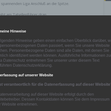
r spannenden Liga Anschluß an die Spitze.
ibt am Tabellenführer dran.
Rhenania Hamborn zuhause mit 1-2.
meine Hinweise
 Meerbusch nichts zu holen. Man unterlag 0-5.
olgenden Hinweise geben einen einfachen Überblick darüber, w
 personenbezogenen Daten passiert, wenn Sie unsere Website
g der C2 endlich der 2.Saisonsieg.
hen. Personenbezogene Daten sind alle Daten, mit denen Sie
nlich identifiziert werden können. Ausführliche Informationen z
innehmen, nachdem man zuhause 0-2 gegen Union Mülheim
 Datenschutz entnehmen Sie unserer unter diesem Text
führten Datenschutzerklärung.
 2-1 gewann man auswärts.
erfassung auf unserer Website
st verantwortlich für die Datenerfassung auf dieser Website
atenverarbeitung auf dieser Website erfolgt durch den
tebetreiber. Dessen Kontaktdaten können Sie dem Impressum
r Website entnehmen.