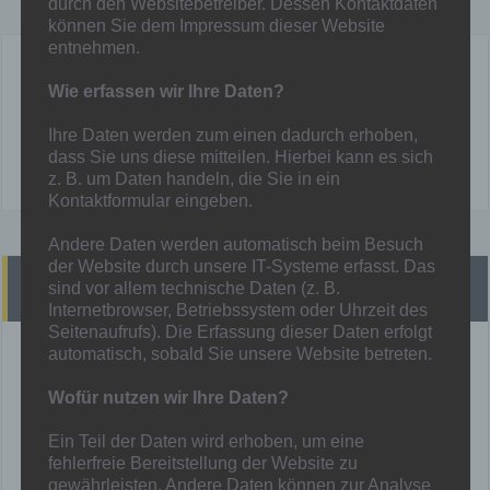
durch den Websitebetreiber. Dessen Kontaktdaten
können Sie dem Impressum dieser Website
entnehmen.
Mainka
Wie erfassen wir Ihre Daten?
Ihre Daten werden zum einen dadurch erhoben,
dass Sie uns diese mitteilen. Hierbei kann es sich
z. B. um Daten handeln, die Sie in ein
Kontaktformular eingeben.
Andere Daten werden automatisch beim Besuch
der Website durch unsere IT-Systeme erfasst. Das
Heutige Spiele
sind vor allem technische Daten (z. B.
Internetbrowser, Betriebssystem oder Uhrzeit des
Seitenaufrufs). Die Erfassung dieser Daten erfolgt
automatisch, sobald Sie unsere Website betreten.
3M - Eintracht Walsum II
Wofür nutzen wir Ihre Daten?
1M - SG Essen-Schönebeck
Ein Teil der Daten wird erhoben, um eine
fehlerfreie Bereitstellung der Website zu
Mehr unter:
Spielplan
gewährleisten. Andere Daten können zur Analyse