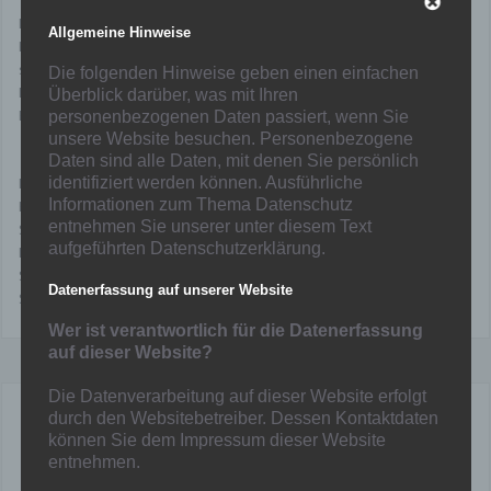
Die Gruppen zur Qualifikation zur Leistungsklasse (demnächst
Allgemeine Hinweise
Kreisliga A) sowie der Spielplan wurden veröffentlicht. Die Löwen
spielen in der Gruppe 1 mit TSV Heimaterde Mülheim 7. Platz LK,
Die folgenden Hinweise geben einen einfachen
Duisburger SV 1900, 1. Platz KK DU-Nord/DIN, Dümptener TV, 3.
Überblick darüber, was mit Ihren
Platz KK DU-Süd/MH, und Eintracht Walsum, 3. Platz KK DU-Nord/DIN.
personenbezogenen Daten passiert, wenn Sie
Die Termine:
unsere Website besuchen. Personenbezogene
Daten sind alle Daten, mit denen Sie persönlich
identifiziert werden können. Ausführliche
Mittwoch 10.06.26 18:30 Uhr TSV Heimaterde Mülheim – SF
Informationen zum Thema Datenschutz
Hamborn 07
entnehmen Sie unserer unter diesem Text
Sonntag 14.06.26 11:00 Uhr SF Hamborn 07 – Duisburger SV 1900
aufgeführten Datenschutzerklärung.
Mittwoch 17.06.26 18:30 Uhr Dümptener TV 85 – SF Hamborn 07
Sonntag 21.06.26 11:00 Uhr SF Hamborn 07 – Eintracht Walsum
Datenerfassung auf unserer Website
Sonntag 28.06.26 spielfrei
Wer ist verantwortlich für die Datenerfassung
auf dieser Website?
Die Datenverarbeitung auf dieser Website erfolgt
durch den Websitebetreiber. Dessen Kontaktdaten
Mainka
können Sie dem Impressum dieser Website
entnehmen.