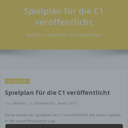
Spielplan für die C1
veröffentlicht
Startseite
Spielplan für die C1 veröffentlicht
Juli 25, 2025
Spielplan für die C1 veröffentlicht
Von
Mainka
in
Nachwuchs
,
News
,
U15
Heute wurde der Spielplan der C1 veröffentlicht. Die Löwen spielen
in der neuen Rhein-Ruhr-Liga.
Gegner sind die U14 Mannschaften von SG Schönebeck, FSV