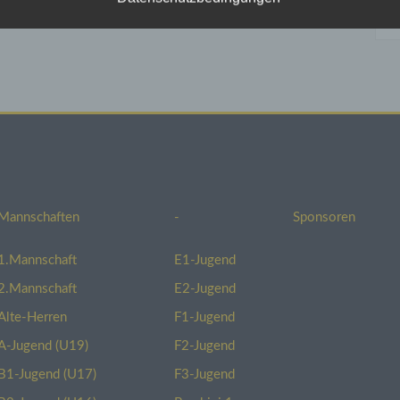
rechend der gesetzlichen Datenschutzvorschriften sowie dieser
schutzerklärung.
Sie diese Website benutzen, werden verschiedene
nenbezogene Daten erhoben. Personenbezogene Daten sind D
enen Sie persönlich identifiziert werden können. Die vorliegend
schutzerklärung erläutert, welche Daten wir erheben und wofür
utzen. Sie erläutert auch, wie und zu welchem Zweck das geschi
eisen darauf hin, dass die Datenübertragung im Internet (z. B. b
nikation per E-Mail) Sicherheitslücken aufweisen kann. Ein
nloser Schutz der Daten vor dem Zugriff durch Dritte ist nicht mö
Mannschaften
-
Sponsoren
hwerderecht bei der zuständigen Aufsichtsbehörde
1.Mannschaft
E1-Jugend
lle datenschutzrechtlicher Verstöße steht dem Betroffenen ein
2.Mannschaft
E2-Jugend
werderecht bei der zuständigen Aufsichtsbehörde zu. Zuständi
chtsbehörde in datenschutzrechtlichen Fragen ist der
Alte-Herren
F1-Jugend
sdatenschutzbeauftragte des Bundeslandes, in dem unser
A-Jugend (U19)
F2-Jugend
nehmen seinen Sitz hat. Eine Liste der Datenschutzbeauftragte
 deren Kontaktdaten können folgendem Link entnommen
B1-Jugend (U17)
F3-Jugend
en:
https://www.bfdi.bund.de/DE/Infothek/Anschriften_Links/ansc