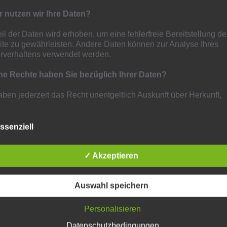
 nutzen wir Ihre Daten?
eil der Daten wird erhoben, um eine fehlerfreie Bereitstellung de
te zu gewährleisten. Andere Daten können zur Analyse Ihres
rverhaltens verwendet werden.
e Rechte haben Sie bezüglich Ihrer Daten?
aben jederzeit das Recht unentgeltlich Auskunft über Herkunft,
nger und Zweck Ihrer gespeicherten personenbezogenen Date
ten. Sie haben außerdem ein Recht, die Berichtigung, Sperrung
ung dieser Daten zu verlangen. Hierzu sowie zu weiteren Frag
ssenziell
hema Datenschutz können Sie sich jederzeit unter der im Imp
ebenen Adresse an uns wenden. Des Weiteren steht Ihnen ein
✓ Akzeptieren
werderecht bei der zuständigen Aufsichtsbehörde zu.
meine Hinweise und Pflichtinformationen
Auswahl speichern
nschutz
Personalisieren
etreiber dieser Seiten nehmen den Schutz Ihrer persönlichen D
ernst. Wir behandeln Ihre personenbezogenen Daten vertraulic
Datenschutzbedingungen