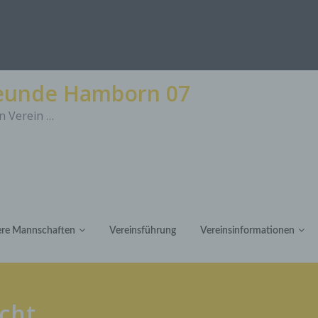
reunde Hamborn 07
n Verein …
re Mannschaften
Vereinsführung
Vereinsinformationen
icht