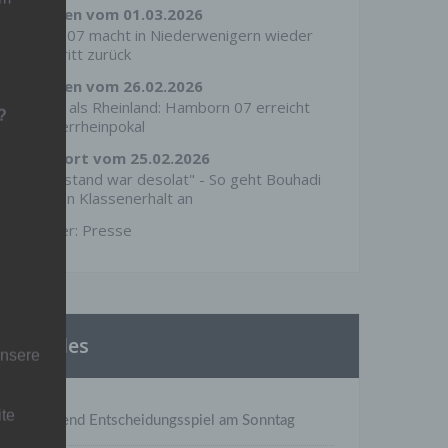
derWesten vom 01.03.2026
Hamborn 07 macht in Niederwenigern wieder
einen Schritt zurück
derWesten vom 26.02.2026
Effektiver als Rheinland: Hamborn 07 erreicht
?
den Niederrheinpokal
RevierSport vom 25.02.2026
Fitnesszustand war desolat" - So geht Bouhadi
die Mission Klassenerhalt an
Mehr unter:
Presse
Aktuelles
unsere
ite
A-Jugend Entscheidungsspiel am Sonntag