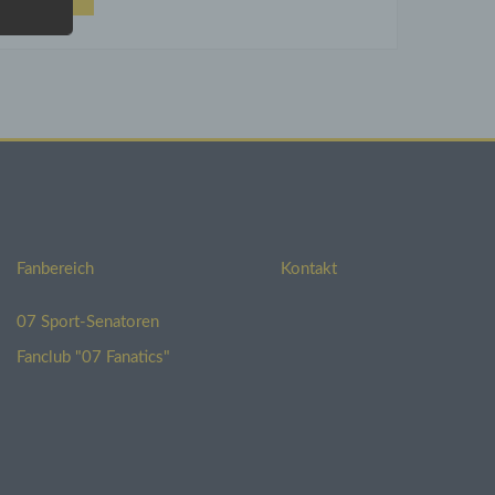
aten,
e
 wir
eht.
ei der
glich.
Fanbereich
Kontakt
07 Sport-Senatoren
Fanclub "07 Fanatics"
ge
n
hrifte