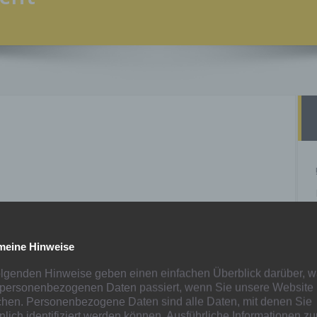
iga und der Leistungsklassen veröffentlicht. Hier der erst
meine Hinweise
1
olgenden Hinweise geben einen einfachen Überblick darüber, w
C2
 personenbezogenen Daten passiert, wenn Sie unsere Website
 C1
hen. Personenbezogene Daten sind alle Daten, mit denen Sie
 07 A1
nlich identifiziert werden können. Ausführliche Informationen z