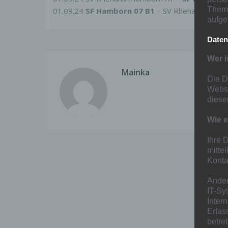
Thema
01.09.24
SF Hamborn 07 B1
– SV Rhenania Hamb
aufge
Daten
Wer i
Mainka
Die D
Websi
diese
Wie e
Ihre 
mitte
Konta
Ander
IT-Sy
Inter
Erfas
betre