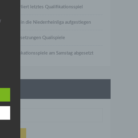
C1 verliert letztes Qualifikationsspiel
r
C1 ist in die Niederrheinliga aufgestiegen
Neuansetzungen Qualispiele
Qualifikationsspiele am Samstag abgesetzt
n zu
 oder
en
ressum
Suche
aten
h und