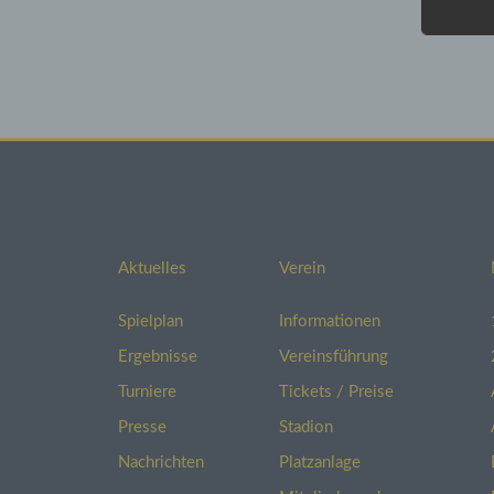
entsp
Daten
Wenn 
perso
mit d
Daten
sie n
Wir w
Kommu
lücke
Aktuelles
Verein
Besc
Spielplan
Informationen
Im Fa
Ergebnisse
Vereinsführung
Besch
Aufsi
Turniere
Tickets / Preise
Lande
Presse
Stadion
Unter
sowie
Nachrichten
Platzanlage
werd