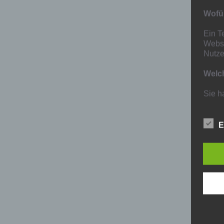
Wofür
Ein T
Websi
Nutze
Welch
Sie h
Empfä
erhal
Lösch
E
zum T
angeg
Besch
Allge
Date
Die B
sehr 