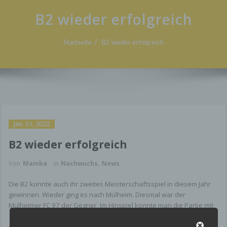
B2 wieder erfolgreich
Startseite
B2 wieder erfolgreich
Jan. 31, 2022
B2 wieder erfolgreich
Von
Mainka
in
Nachwuchs
,
News
Die B2 konnte auch ihr zweites Meisterschaftsspiel in diesem Jahr
gewinnen. Wieder ging es nach Mülheim. Diesmal war der
Mülheimer FC 97 der Gegner. Im Hinspiel konnte man die Partie mit
10:0 gewinnen. Diesmal wurde es noch etwas höher. 13:1 ( 4:0 ) war
das Endergebnis. Zweimal Jermaine Dennis Hetzert, Gianluca