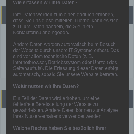
Wie erfassen wir Ihre Daten?
Heutige Spiele
Ihre Daten werden zum einen dadurch erhoben,
dass Sie uns diese mitteilen. Hierbei kann es sich
z. B. um Daten handeln, die Sie in ein
Kontaktformular eingeben.
3M - Eintracht Walsum II
Andere Daten werden automatisch beim Besuch
1M - SG Essen-Schönebeck
der Website durch unsere IT-Systeme erfasst. Das
sind vor allem technische Daten (z. B.
Internetbrowser, Betriebssystem oder Uhrzeit des
Mehr unter:
Spielplan
Seitenaufrufs). Die Erfassung dieser Daten erfolgt
automatisch, sobald Sie unsere Website betreten.
Wofür nutzen wir Ihre Daten?
Presse
Ein Teil der Daten wird erhoben, um eine
fehlerfreie Bereitstellung der Website zu
gewährleisten. Andere Daten können zur Analyse
Ihres Nutzerverhaltens verwendet werden.
derWesten vom 01.03.2026
Hamborn 07 macht in Niederwenigern wieder einen Schritt
Welche Rechte haben Sie bezüglich Ihrer
zurück