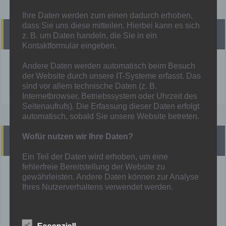
Ihre Daten werden zum einen dadurch erhoben,
dass Sie uns diese mitteilen. Hierbei kann es sich
Heutige Spiele
z. B. um Daten handeln, die Sie in ein
Kontaktformular eingeben.
Andere Daten werden automatisch beim Besuch
!! Heute finden KEINE Spiele statt !!
der Website durch unsere IT-Systeme erfasst. Das
Mehr unter:
Spielplan
sind vor allem technische Daten (z. B.
Internetbrowser, Betriebssystem oder Uhrzeit des
Seitenaufrufs). Die Erfassung dieser Daten erfolgt
automatisch, sobald Sie unsere Website betreten.
Wofür nutzen wir Ihre Daten?
Presse
Ein Teil der Daten wird erhoben, um eine
fehlerfreie Bereitstellung der Website zu
derWesten vom 01.03.2026
gewährleisten. Andere Daten können zur Analyse
Hamborn 07 macht in Niederwenigern wieder einen Schritt
Ihres Nutzerverhaltens verwendet werden.
zurück
Welche Rechte haben Sie bezüglich Ihrer
derWesten vom 26.02.2026
Daten?
Effektiver als Rheinland: Hamborn 07 erreicht den