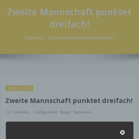
Zweite Mannschaft punktet
dreifach!
Startseite
Zweite Mannschaft punktet dreifach!
Dez. 4, 2022
Zweite Mannschaft punktet dreifach!
Von
Mainka
in
Allgemein
,
News
,
Senioren
Nachdem unsere zweite Mannschaft den gesamten November über
kein Pflichtspiel absolvierte, durften die Männer von Marcel
Antonica heute endlich wieder in der Ligabetrieb eingreifen.