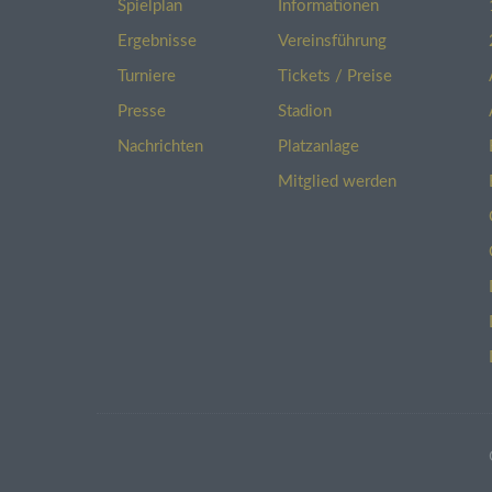
Unter
Spielplan
Informationen
sowie
Ergebnisse
Vereinsführung
werd
n_lin
Turniere
Tickets / Preise
Presse
Stadion
Recht
Nachrichten
Platzanlage
Sie h
in Er
Mitglied werden
Dritt
lasse
Veran
ist.
SSL-
Diese
Übert
Anfra
Versc
dass 
an de