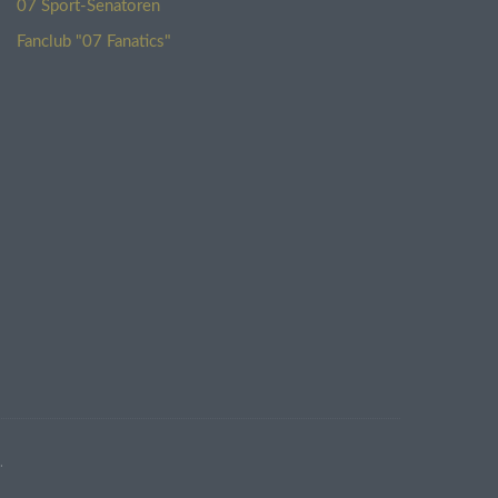
n
07 Sport-Senatoren
Fanclub "07 Fanatics"
hrifte
 oder
 einen
zu
ren
chbar
r
 TLS-
n,
 und
.