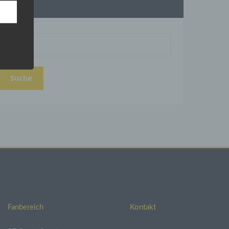
Suche
aten
h und
aten,
e
 wir
eht.
ei der
glich.
ge
Fanbereich
Kontakt