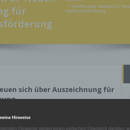
Sportfreunde Hamborn 07 freu
ng für
Nachwuchsförderung
sförderung
euen sich über Auszeichnung für
rung
meine Hinweise
tieren vom DFB-Bonussystem für die Ausbildung von
olgenden Hinweise geben einen einfachen Überblick darüber, w