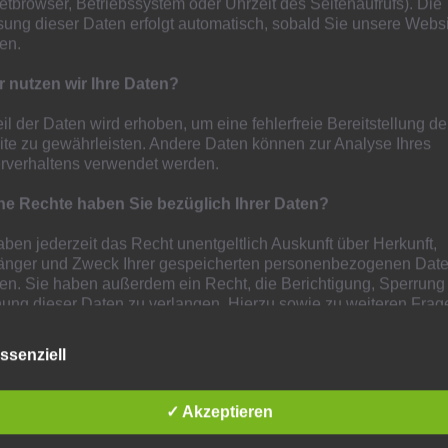
netbrowser, Betriebssystem oder Uhrzeit des Seitenaufrufs). Die
everkusener Trikot. Hier lief er für den Nachwuchs der
sung dieser Daten erfolgt automatisch, sobald Sie unsere Webs
r B- und A-Junioren-Bundesliga auf. Für die deutsche U 16-
ten.
um Einsatz.
 nutzen wir Ihre Daten?
icklung von Christian Schwieren geleistet zu haben,
und
eil der Daten wird erhoben, um eine fehlerfreie Bereitstellung de
 als auch die hiermit verbundene Anerkennung unserer
te zu gewährleisten. Andere Daten können zur Analyse Ihres
rverhaltens verwendet werden.
r unserem Ex-Löwen Christian Schwieren alles Gute und
e Rechte haben Sie bezüglich Ihrer Daten?
aben jederzeit das Recht unentgeltlich Auskunft über Herkunft,
nger und Zweck Ihrer gespeicherten personenbezogenen Date
ten. Sie haben außerdem ein Recht, die Berichtigung, Sperrung
ung dieser Daten zu verlangen. Hierzu sowie zu weiteren Frag
hema Datenschutz können Sie sich jederzeit unter der im Imp
ebenen Adresse an uns wenden. Des Weiteren steht Ihnen ein
ssenziell
werderecht bei der zuständigen Aufsichtsbehörde zu.
meine Hinweise und Pflichtinformationen
✓ Akzeptieren
nschutz