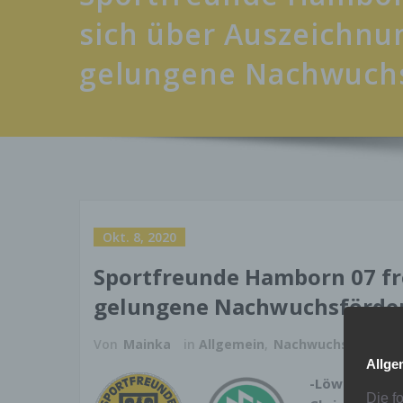
sich über Auszeichnu
gelungene Nachwuch
Okt. 8, 2020
Sportfreunde Hamborn 07 fr
gelungene Nachwuchsförde
Von
Mainka
in
Allgemein
,
Nachwuchs
,
News
Allge
-Löwen profi
Die f