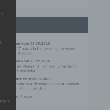
um
Presse
?
derWesten vom 01.03.2026
Hamborn 07 macht in Niederwenigern wieder
einen Schritt zurück
derWesten vom 26.02.2026
Effektiver als Rheinland: Hamborn 07 erreicht
den Niederrheinpokal
RevierSport vom 25.02.2026
Fitnesszustand war desolat" - So geht Bouhadi
die Mission Klassenerhalt an
Mehr unter:
Presse
unsere