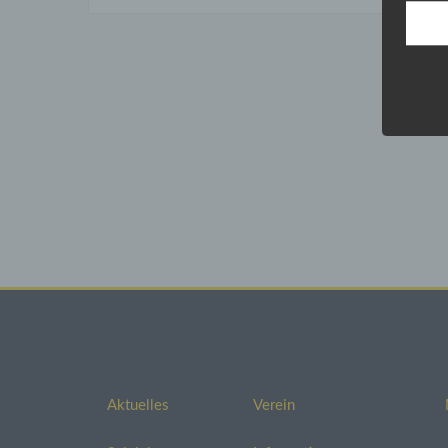
Die B
sehr 
entsp
Daten
Wenn 
perso
mit d
Daten
sie n
Wir w
Kommu
lücke
Besc
Im Fa
Besch
Aktuelles
Verein
Aufsi
Lande