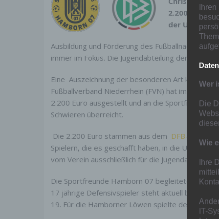
Christian Sch
Ihren
2.200 Euro – 
besuc
der U19 Nati
persö
Thema
Ausbildung und Förderung des Fußballnachwuchs
aufge
immer im Fokus. Die Jugendabteilung der Hamborn
Daten
Eine
Auszeichnung der besonderen Art konnte 07
Wer i
Fußballverband Niederrhein (FVN) hat im Namen 
2.200 Euro ausgestellt und an die Sportfreunde Ha
Die D
Websi
Schwieren überreicht.
diese
Die 2.200 Euro stammen aus dem
DFB-Bonussy
Wie e
Spielern, die es geschafft haben, in die U-Nati
vom Verein ausschließlich für die Jugendarbeit ein
Ihre 
mitte
Die Sportfreunde Hamborn 07 begleiteten Christi
Konta
17 jährige Defensivspieler steht aktuell bei Bay
Ander
19. Für die Hamborner Löwen spielte der gebürti
IT-Sy