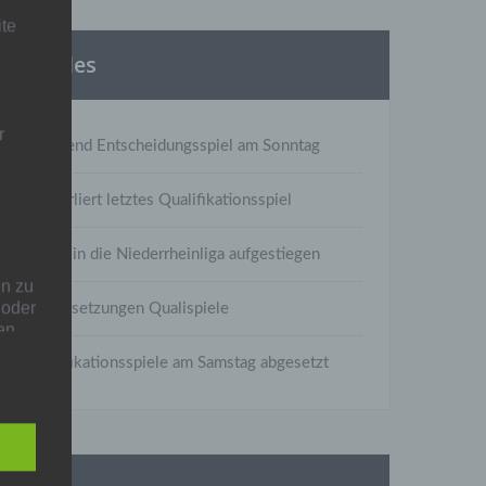
ite
Aktuelles
r
A-Jugend Entscheidungsspiel am Sonntag
C1 verliert letztes Qualifikationsspiel
C1 ist in die Niederrheinliga aufgestiegen
n zu
 oder
Neuansetzungen Qualispiele
en
ressum
Qualifikationsspiele am Samstag abgesetzt