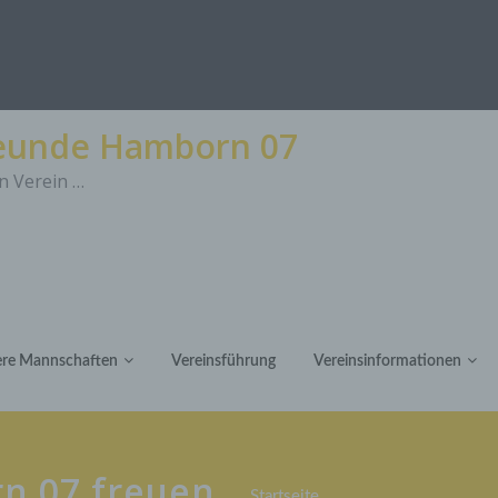
reunde Hamborn 07
n Verein …
re Mannschaften
Vereinsführung
Vereinsinformationen
n 07 freuen
Startseite