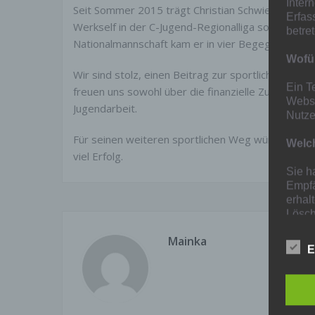
Inter
Seit Sommer 2015 trägt Christian Schwieren das L
Erfas
Werkself in der C-Jugend-Regionalliga sowie in de
betre
Nationalmannschaft kam er in vier Begegnungen z
Wofür
Wir sind stolz, einen Beitrag zur sportlichen Entw
Ein T
freuen uns sowohl über die finanzielle Zuwendung
Websi
Jugendarbeit.
Nutze
Für seinen weiteren sportlichen Weg wünschen wi
Welch
viel Erfolg.
Sie h
Empfä
erhal
Lösch
zum T
Mainka
angeg
E
Besch
Allge
Date