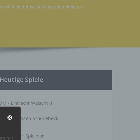
en sich über Auszeichnung für gelungene
Heutige Spiele
3M - Eintracht Walsum II
1M - SG Essen-Schönebeck
Mehr unter:
Spielplan
as mit