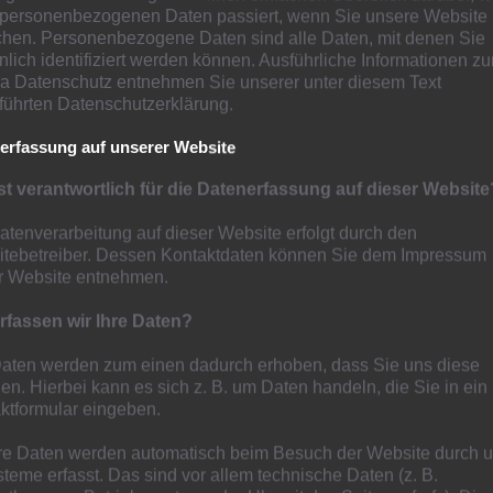
wieren und freuen sich über eine Zuwendung von
 personenbezogenen Daten passiert, wenn Sie unsere Website
Der 17 jährige Ex-Löwe steht mittlerweile im Kader
hen. Personenbezogene Daten sind alle Daten, mit denen Sie
onalmannschaft –
nlich identifiziert werden können. Ausführliche Informationen z
 Datenschutz entnehmen Sie unserer unter diesem Text
es standen und stehen bei den Sportfreunden Hamborn 07
führten Datenschutzerklärung.
er Löwen genießt deshalb von jeher einen guten Ruf.
erfassung auf unserer Website
-Jugendobmann Rudi Meyer nun aktuell vermelden: Der
st verantwortlich für die Datenerfassung auf dieser Website
des Deutschen Fußball-Bundes (DFB) einen Scheck über
mborn 07 als Beitrag für die Ausbildung von Christian
atenverarbeitung auf dieser Website erfolgt durch den
tebetreiber. Dessen Kontaktdaten können Sie dem Impressum
r Website entnehmen.
stem
. Dieses belohnt Vereine für die Ausbildung von
rfassen wir Ihre Daten?
onalmannschaften des DFB zu kommen. Die Zuwendung ist
setzen.
Daten werden zum einen dadurch erhoben, dass Sie uns diese
ilen. Hierbei kann es sich z. B. um Daten handeln, die Sie in ein
an Schwieren auf seinem bisherigen Weg nach oben. Der
ktformular eingeben.
er 04 Leverkusen unter Vertrag und gehört zum Kader der U
e Daten werden automatisch beim Besuch der Website durch 
ge Duisburger von 2011 bis 2015.
steme erfasst. Das sind vor allem technische Daten (z. B.