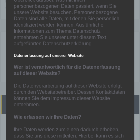
Meisterschaftsspiel der ersten morgen auf dem Kunstrasenplatz 2
personenbezogenen Daten passiert, wenn Sie
statt.
unsere Website besuchen. Personenbezogene
Daten sind alle Daten, mit denen Sie persönlich
identifiziert werden können. Ausführliche
Informationen zum Thema Datenschutz
entnehmen Sie unserer unter diesem Text
aufgeführten Datenschutzerklärung.
Mainka
Datenerfassung auf unserer Website
Wer ist verantwortlich für die Datenerfassung
auf dieser Website?
Die Datenverarbeitung auf dieser Website erfolgt
durch den Websitebetreiber. Dessen Kontaktdaten
können Sie dem Impressum dieser Website
Heutige Spiele
entnehmen.
Wie erfassen wir Ihre Daten?
!! Heute finden KEINE Spiele statt !!
Ihre Daten werden zum einen dadurch erhoben,
Mehr unter:
Spielplan
dass Sie uns diese mitteilen. Hierbei kann es sich