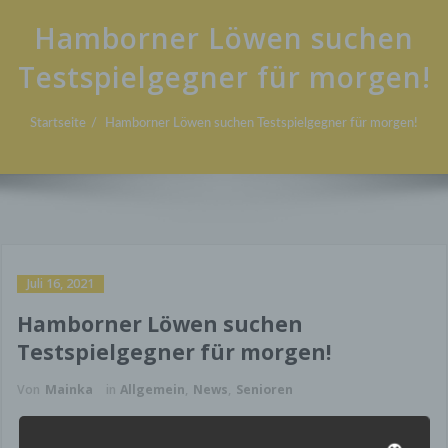
Hamborner Löwen suchen
Testspielgegner für morgen!
Startseite
Hamborner Löwen suchen Testspielgegner für morgen!
Juli 16, 2021
Hamborner Löwen suchen
Testspielgegner für morgen!
Von
Mainka
in
Allgemein
,
News
,
Senioren
Am morgigen Samstag