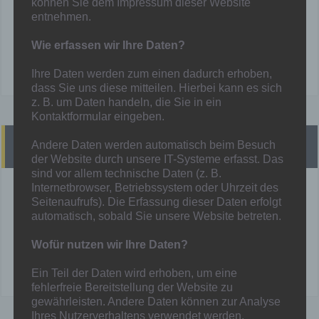
können Sie dem Impressum dieser Website
Mainka
entnehmen.
Wie erfassen wir Ihre Daten?
Ihre Daten werden zum einen dadurch erhoben,
dass Sie uns diese mitteilen. Hierbei kann es sich
z. B. um Daten handeln, die Sie in ein
Kontaktformular eingeben.
Heutige Spiele
Andere Daten werden automatisch beim Besuch
der Website durch unsere IT-Systeme erfasst. Das
sind vor allem technische Daten (z. B.
Internetbrowser, Betriebssystem oder Uhrzeit des
3M - Eintracht Walsum II
Seitenaufrufs). Die Erfassung dieser Daten erfolgt
automatisch, sobald Sie unsere Website betreten.
1M - SG Essen-Schönebeck
Wofür nutzen wir Ihre Daten?
Mehr unter:
Spielplan
Ein Teil der Daten wird erhoben, um eine
fehlerfreie Bereitstellung der Website zu
gewährleisten. Andere Daten können zur Analyse
Ihres Nutzerverhaltens verwendet werden.