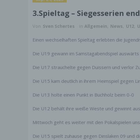
SSL-
3.Spieltag – Siegesserien e
Diese
Übert
Von
Sven Schertes
in
Allgemein
,
News
,
U12
,
U
Anfra
Versc
Einen wechselhaften Spieltag erlebten die Jug
dass 
an de
Die U19 gewann im Samstagabendspiel auswärts 
Wenn 
die S
Die U17 strauchelte gegen Duissern und verlor Z
Ausk
Die U15 kam deutlich in ihrem Heimspiel gegen Lir
Sie h
Die U13 holte einen Punkt in Buchholz beim 0-0
jeder
perso
Die U12 behält ihre weiße Weste und gewinnt aus
Zweck
Sperr
zum T
Mittwoch geht es weiter mit den Pokalspielen un
im Im
Die U15 spielt zuhause gegen Dinslaken 09 und d
Wide