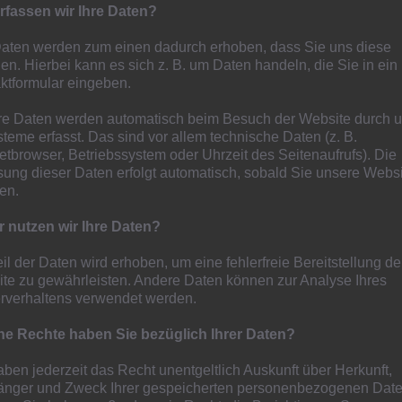
rfassen wir Ihre Daten?
n
Daten werden zum einen dadurch erhoben, dass Sie uns diese
ilen. Hierbei kann es sich z. B. um Daten handeln, die Sie in ein
ktformular eingeben.
Senioren
,
U19
e Daten werden automatisch beim Besuch der Website durch 
ausgelost. Der Gegner der Löwen am 24.10.25 um 19 Uhr
steme erfasst. Das sind vor allem technische Daten (z. B.
Kunstrasenplatz 2 der BSA Im Holtkamp, Containerbau MiRO
netbrowser, Betriebssystem oder Uhrzeit des Seitenaufrufs). Die
den Löwen mit 2:1 gewonnen.
sung dieser Daten erfolgt automatisch, sobald Sie unsere Webs
ten.
25 um 19 Uhr, im Achtelfinale gegen den VFB Speldorf.
 nutzen wir Ihre Daten?
Containerbau MiRO Sportarena. Speldorf spielt in der
llenplatz.
eil der Daten wird erhoben, um eine fehlerfreie Bereitstellung de
te zu gewährleisten. Andere Daten können zur Analyse Ihres
rverhaltens verwendet werden.
e Rechte haben Sie bezüglich Ihrer Daten?
aben jederzeit das Recht unentgeltlich Auskunft über Herkunft,
nger und Zweck Ihrer gespeicherten personenbezogenen Date