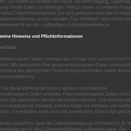
ten. Sie haben außerdem ein Recht, die Berichtigung, Sperrung
ung dieser Daten zu verlangen. Hierzu sowie zu weiteren Frag
hema Datenschutz können Sie sich jederzeit unter der im Imp
ebenen Adresse an uns wenden. Des Weiteren steht Ihnen ein
hte die A-Jugend der Löwen das Viertelfinale im Kreispokal.
werderecht bei der zuständigen Aufsichtsbehörde zu.
meine Hinweise und Pflichtinformationen
nschutz
etreiber dieser Seiten nehmen den Schutz Ihrer persönlichen D
ernst. Wir behandeln Ihre personenbezogenen Daten vertraulic
rechend der gesetzlichen Datenschutzvorschriften sowie dieser
schutzerklärung.
Sie diese Website benutzen, werden verschiedene
nenbezogene Daten erhoben. Personenbezogene Daten sind D
enen Sie persönlich identifiziert werden können. Die vorliegend
chaftsspiel der A-Jugend abgesagt. Hiesfeld verzichtet
schutzerklärung erläutert, welche Daten wir erheben und wofür
 für die Löwen gewertet wird.
utzen. Sie erläutert auch, wie und zu welchem Zweck das geschi
eisen darauf hin, dass die Datenübertragung im Internet (z. B. b
nikation per E-Mail) Sicherheitslücken aufweisen kann. Ein