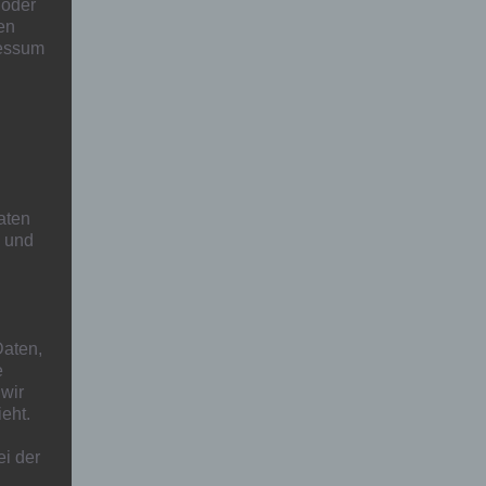
 oder
en
ressum
aten
h und
aten,
e
 wir
eht.
ei der