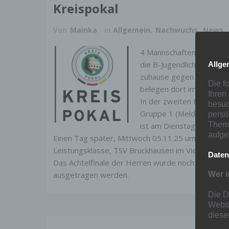
Kreispokal
Von
Mainka
in
Allgemein
,
Nachwuchs
,
News
,
4 Mannschaften der Löwen
die B-Jugendlichen ran. 
Allge
zuhause gegen den VFB Sp
Die f
belegen dort im Moment 
Ihren
In der zweiten Runde mu
besuc
Gruppe 1 (Meldeliga) und
persö
Thema
ist am Dienstag 04.11.25
aufge
Einen Tag später, Mittwoch 05.11.25 um 19 Uhr, 
Leistungsklasse, TSV Bruckhausen im Viertelfinale
Daten
Das Achtelfinale der Herren wurde noch nicht aus
ausgetragen werden.
Wer i
Die D
Websi
diese