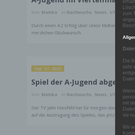
erhal
Lösch
Von
Mainka
in
Nachwuchs
,
News
,
U19
zum T
angeg
Durch einen 4:2 Erfolg über Union Mülheim, erreic
Besch
Herzlichen Glückwunsch.
Allge
Date
Die B
sehr 
Sep. 27, 2025
entsp
Daten
Spiel der A-Jugend abgesagt
Wenn 
Von
Mainka
in
Nachwuchs
,
News
,
U19
perso
mit d
Der TV Jahn Hiesfeld hat für morgen das Meisters
Daten
auf die Austragung des Spieles, das jetzt mit 2:0
sie n
Wir w
Kommu