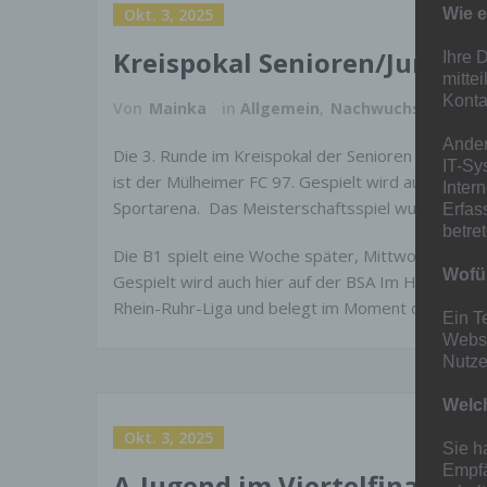
Okt. 3, 2025
Wie e
Kreispokal Senioren/Juniore
Ihre 
mitte
Konta
Von
Mainka
in
Allgemein
,
Nachwuchs
,
News
,
Ander
Die 3. Runde im Kreispokal der Senioren wurde 
IT-Sy
ist der Mülheimer FC 97. Gespielt wird auf dem 
Inter
Sportarena. Das Meisterschaftsspiel wurde von 
Erfas
betre
Die B1 spielt eine Woche später, Mittwoch 29.10.
Wofür
Gespielt wird auch hier auf der BSA Im Holtkamp, 
Rhein-Ruhr-Liga und belegt im Moment den 7.Tabe
Ein T
Websi
Nutze
Welch
Okt. 3, 2025
Sie h
Empfä
A-Jugend im Viertelfinale