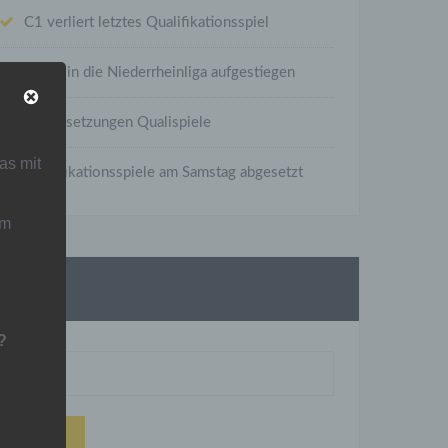
C1 verliert letztes Qualifikationsspiel
C1 ist in die Niederrheinliga aufgestiegen
Neuansetzungen Qualispiele
as mit
Qualifikationsspiele am Samstag abgesetzt
um
Suche
?