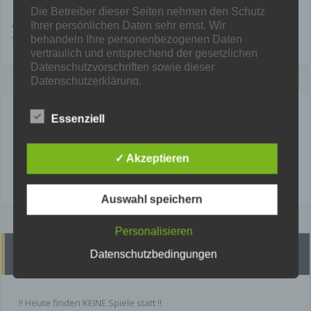
Die Betreiber dieser Seiten nehmen den Schutz
Anstoß ist um 15.00 Uhr auf dem Kunstrasenplatz 2 des VTRipkens
Ihrer persönlichen Daten sehr ernst. Wir
Sportpark im Holtkamp, Westerwaldstr. 41-43, 47167 Duisburg.
behandeln Ihre personenbezogenen Daten
vertraulich und entsprechend der gesetzlichen
Datenschutzvorschriften sowie dieser
Datenschutzerklärung.
Wenn Sie diese Website benutzen, werden
Essenziell
Mainka
verschiedene personenbezogene Daten erhoben.
Personenbezogene Daten sind Daten, mit denen
Sie persönlich identifiziert werden können. Die
✓ Akzeptieren
vorliegende Datenschutzerklärung erläutert,
welche Daten wir erheben und wofür wir sie
nutzen. Sie erläutert auch, wie und zu welchem
Auswahl speichern
Zweck das geschieht.
Personalisieren
Wir weisen darauf hin, dass die Datenübertragung
im Internet (z. B. bei der Kommunikation per E-
Heutige Spiele
Datenschutzbedingungen
Mail) Sicherheitslücken aufweisen kann. Ein
lückenloser Schutz der Daten vor dem Zugriff
durch Dritte ist nicht möglich.
!! Heute finden KEINE Spiele statt !!