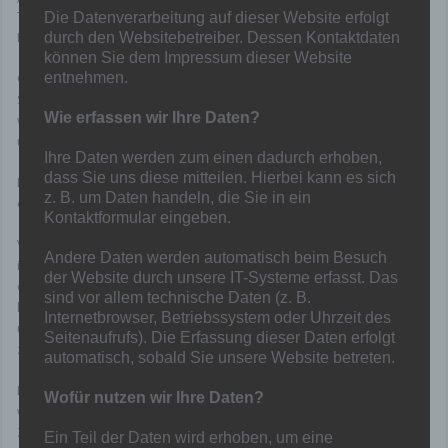
Trainer Sascha Behnke wieder voll im Geschäft um die
Die Datenverarbeitung auf dieser Website erfolgt
Meisterschaft.
durch den Websitebetreiber. Dessen Kontaktdaten
können Sie dem Impressum dieser Website
entnehmen.
Gleiches gilt allerdings auch für den Mülheimer FC 97, der mit einem
Sieg beim SV Genc Osman (Anpfiff 15.30 Uhr) aufschließen könnte,
Wie erfassen wir Ihre Daten?
wenn „07“ patzt oder sich Hamborn und Rellinghausen
unentschieden trennen.
Ihre Daten werden zum einen dadurch erhoben,
dass Sie uns diese mitteilen. Hierbei kann es sich
Der Abstand der Mülheimer, die aktuell den dritten Platz
z. B. um Daten handeln, die Sie in ein
einnehmen, beträgt nur fünf Punkte auf Hamborn 07.
Kontaktformular eingeben.
Volle Konzentration und voller Einsatz über die gesamte Spieldauer
Andere Daten werden automatisch beim Besuch
ist also gefordert von den Mannen um Stefan Janßen, denn dass
der Website durch unsere IT-Systeme erfasst. Das
die Gäste aus Essen nicht zu unterschätzen sind, haben sie u.a.
sind vor allem technische Daten (z. B.
bereits im Hinspiel bewiesen, das sie mit 1:0 für sich entscheiden
Internetbrowser, Betriebssystem oder Uhrzeit des
und den Löwen die bis dahin zweite Niederlage in der Saison
Seitenaufrufs). Die Erfassung dieser Daten erfolgt
zufügen konnten.
automatisch, sobald Sie unsere Website betreten.
Daneben wird auch entscheidend sein, ob Stefan Janßen
Wofür nutzen wir Ihre Daten?
weitestgehend auf seine Leistungsträger zurückgreifen kann.
Zuletzt kam es – wie schon zu Saisonauftakt – zu einigen Ausfällen
Ein Teil der Daten wird erhoben, um eine