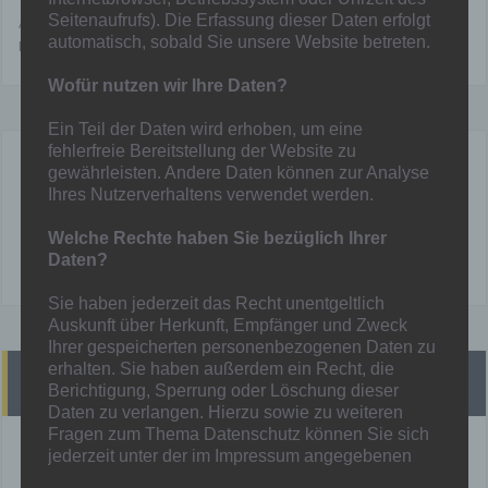
Seitenaufrufs). Die Erfassung dieser Daten erfolgt
Anstoß ist um 15.00 Uhr auf der Ludwig-Wolker-Kampfbahn,
automatisch, sobald Sie unsere Website betreten.
Emanuelstr. 9, 47178 Duisburg.
Wofür nutzen wir Ihre Daten?
Ein Teil der Daten wird erhoben, um eine
fehlerfreie Bereitstellung der Website zu
gewährleisten. Andere Daten können zur Analyse
Mainka
Ihres Nutzerverhaltens verwendet werden.
Welche Rechte haben Sie bezüglich Ihrer
Daten?
Sie haben jederzeit das Recht unentgeltlich
Auskunft über Herkunft, Empfänger und Zweck
Ihrer gespeicherten personenbezogenen Daten zu
erhalten. Sie haben außerdem ein Recht, die
Heutige Spiele
Berichtigung, Sperrung oder Löschung dieser
Daten zu verlangen. Hierzu sowie zu weiteren
Fragen zum Thema Datenschutz können Sie sich
jederzeit unter der im Impressum angegebenen
!! Heute finden KEINE Spiele statt !!
Adresse an uns wenden. Des Weiteren steht Ihnen