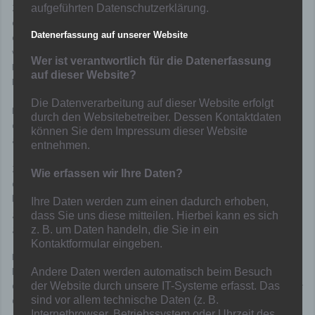
Zum einen haben die Gastgeber unter Trainer Marcel Timpanaro
aufgeführten Datenschutzerklärung.
eine ähnlich schwarze Serie wie Löwen-Reserve hingelegt: Nach
Datenerfassung auf unserer Website
einem respektablen 1:1 beim TV Voerde zum Saisonauftakt gab es
vier Pleiten in Folge. Nur einmal konnten die Jugendkraftler den
Wer ist verantwortlich für die Datenerfassung
Platz als Sieger verlassen. Zuletzt unterlag man mit 0:2 beim VfvB
auf dieser Website?
Ruhrort-Laar.
Die Datenverarbeitung auf dieser Website erfolgt
Derzeit belegen die Walsumer Platz 14 mit 4 Punkten, und stehen
durch den Websitebetreiber. Dessen Kontaktdaten
damit direkt hinter der Löwen-Reserve, die zwar punktgleich ist,
können Sie dem Impressum dieser Website
aber das bessere Torverhältnis ausweist.
entnehmen.
Zum anderen gestaltet sich die Bilanz beider Mannschaften im
Wie erfassen wir Ihre Daten?
direkten Vergleich gegeneinander fast ausgeglichen: Aus den
letzten acht Pflichtspielen holten die Jugendkraftler drei Siege
Ihre Daten werden zum einen dadurch erhoben,
gegen „07 II“, ein Mal trennte man sich unentschieden, vier Partien
dass Sie uns diese mitteilen. Hierbei kann es sich
gingen an die Löwen.
z. B. um Daten handeln, die Sie in ein
Kontaktformular eingeben.
Man darf gespannt sein, wer am Ende der Partie die Nase vorne
hat. Der Sieger der wird in jedem Fall nicht nur die Statistik zu seinen
Andere Daten werden automatisch beim Besuch
der Website durch unsere IT-Systeme erfasst. Das
Gunsten verbessern, sondern auch einen deutlichen Schritt aus der
sind vor allem technische Daten (z. B.
Gefahrenzone machen
Internetbrowser, Betriebssystem oder Uhrzeit des